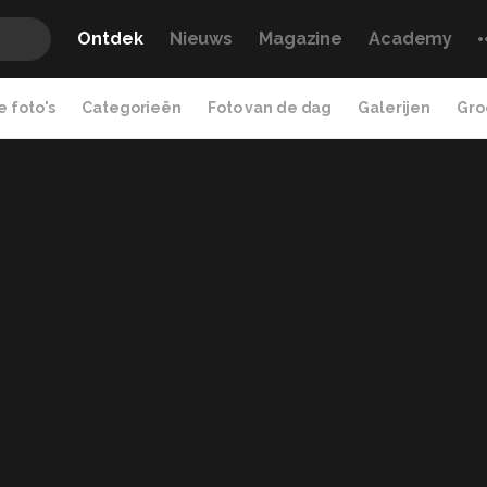
Ontdek
Nieuws
Magazine
Academy
 foto's
Categorieën
Foto van de dag
Galerijen
Gro