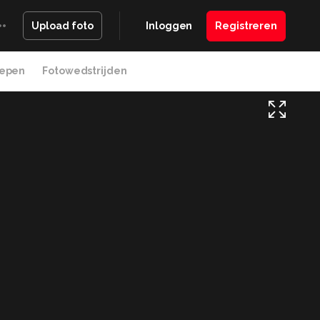
Inloggen
Registreren
Upload foto
epen
Fotowedstrijden