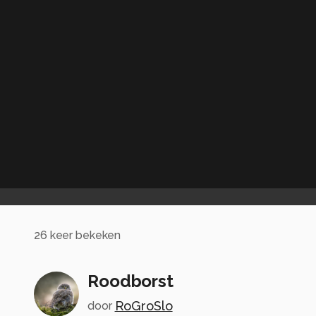
26
keer bekeken
Roodborst
RoGroSlo
door