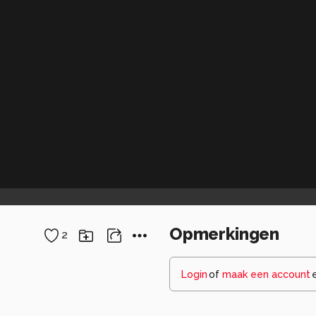
Opmerkingen
2
Login
of
maak een account