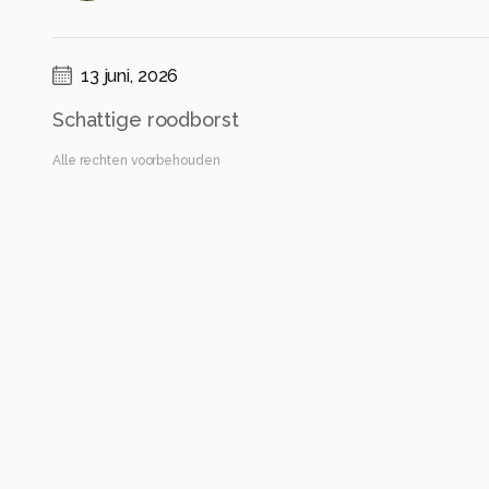
13 juni, 2026
Schattige roodborst
Alle rechten voorbehouden
Instellingen
OM-1MarkII
(
OM Digital Solutions
)
OM 100-400mm F5.0-6.3 II
ISO 640 ·
ƒ/6.3 ·
1/1000s ·
400mm
Flitser uit, verplichte modus
Alle foto informatie tonen