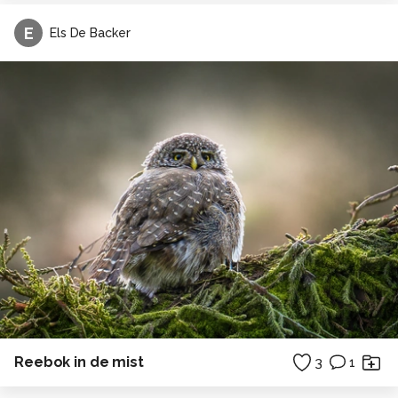
E
Els De Backer
Reebok in de mist
3
1