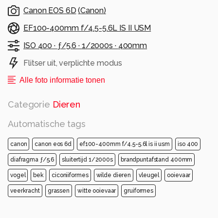
Canon EOS 6D
(
Canon
)
EF100-400mm f/4.5-5.6L IS II USM
ISO 400 ·
ƒ/5.6 ·
1/2000s ·
400mm
Flitser uit, verplichte modus
Alle foto informatie tonen
Categorie
Dieren
Automatische tags
canon
canon eos 6d
ef100-400mm f/4.5-5.6l is ii usm
iso 400
diafragma ƒ/5.6
sluitertijd 1/2000s
brandpuntafstand 400mm
vogel
bek
ciconiiformes
wilde dieren
vleugel
ooievaar
veerkracht
grassen
witte ooievaar
gruiformes