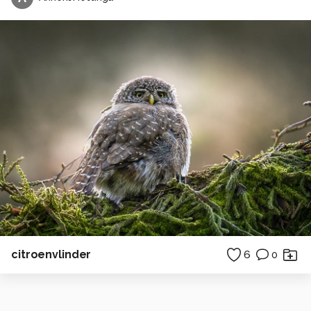
citroenvlinder
6
0