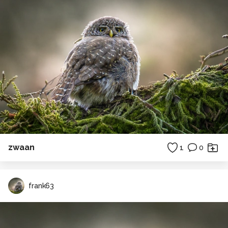
zwaan
1
0
frank63