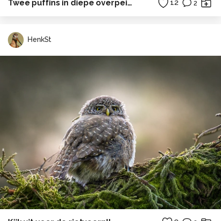
Twee puffins in diepe overpeinzing
12
2
HenkSt