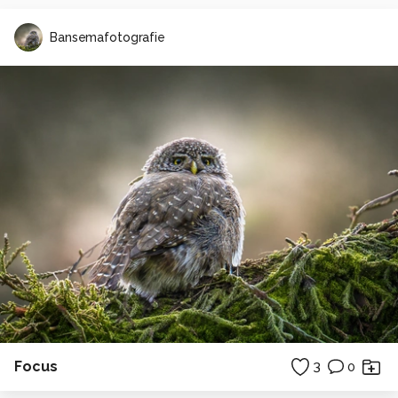
Bansemafotografie
Focus
3
0