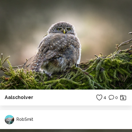
Aalscholver
4
0
RobSmit