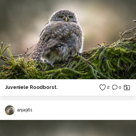
Juveniele Roodborst.
2
0
anja961