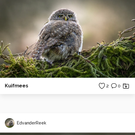
Kuifmees
2
0
EdvanderReek