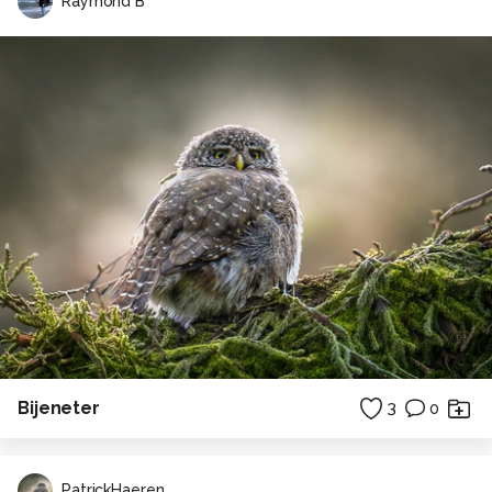
Raymond B
Bijeneter
3
0
PatrickHaeren