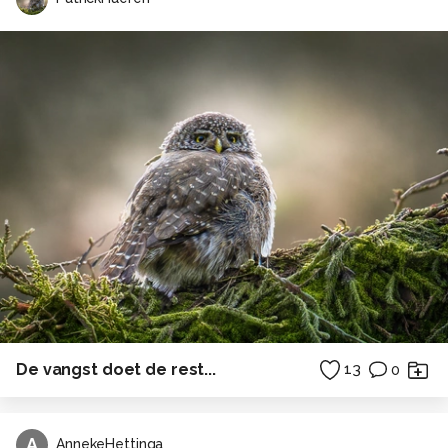
De vangst doet de rest...
13
0
A
AnnekeHettinga