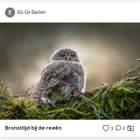
E
Els De Backer
Bronsttijd bij de reeën
3
2