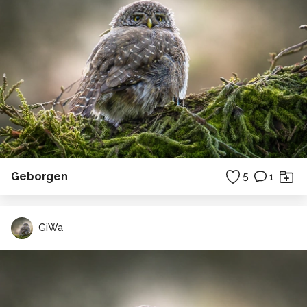
Geborgen
5
1
GiWa