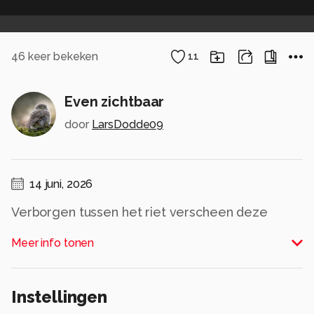
46
keer bekeken
11
Even zichtbaar
door
LarsDodde09
14 juni, 2026
Verborgen tussen het riet verscheen deze
zwaan slechts voor een ogenblik.
Meer info tonen
Een herinnering aan hoe kostbaar en vluchtig
natuurmomenten kunnen zijn
Alle rechten voorbehouden
Instellingen