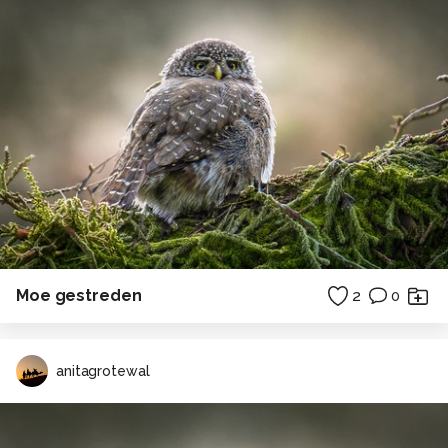
Moe gestreden
2
0
anitagrotewal