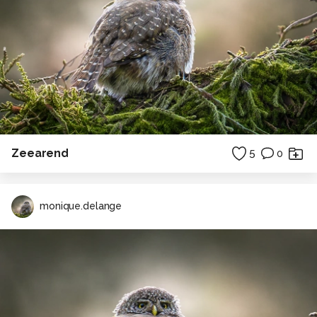
Zeearend
5
0
monique.delange