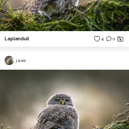
Laplanduil
4
0
j.a.ws