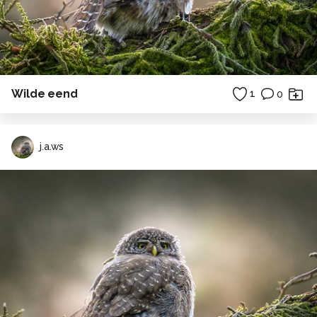
Wilde eend
1
0
j.a.ws