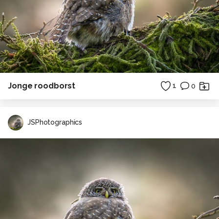
Jonge roodborst
1
0
JSPhotographics