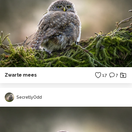
Zwarte mees
17
7
SecretlyOdd