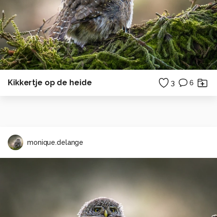
Kikkertje op de heide
3
6
monique.delange