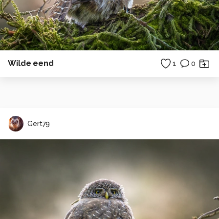
Wilde eend
1
0
Gert79