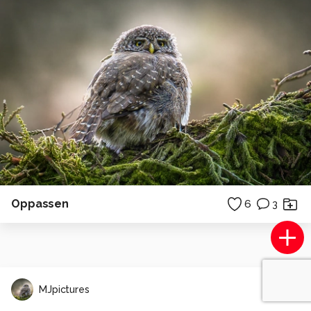
Oppassen
6
3
MJpictures