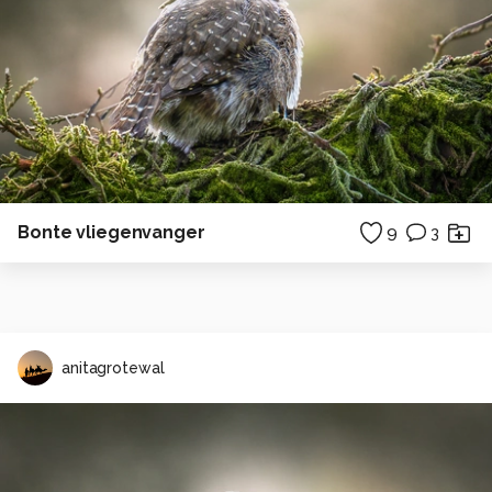
Bonte vliegenvanger
9
3
anitagrotewal