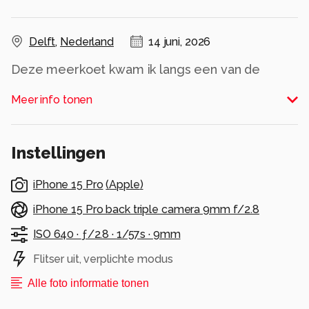
Delft
,
Nederland
14 juni, 2026
Deze meerkoet kwam ik langs een van de
Delftse grachten tegen. Doordat het laatste
Meer info tonen
avondlicht op de meerkoet schijnt is er veel
detail in de foto zichtbaar. Op de achtergrond is
één van de grachtenpanden te zien met een
Instellingen
boom die in de bloesem staat.
Alle rechten voorbehouden
iPhone 15 Pro
(
Apple
)
iPhone 15 Pro back triple camera 9mm f/2.8
ISO 640 ·
ƒ/2.8 ·
1/57s ·
9mm
Flitser uit, verplichte modus
Alle foto informatie tonen