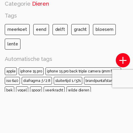
Categorie
Dieren
Tags
meerkoet
eend
delft
gracht
bloesem
lente
Automatische tags
apple
iphone 15 pro
iphone 15 pro back triple camera 9mm f/2.8
iso 640
diafragma ƒ/2.8
sluitertijd 1/57s
brandpuntafstand 9mm
bek
vogel
spoor
veerkracht
wilde dieren
amerikaanse meerkoet
Opmerkingen