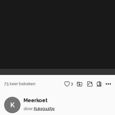
75
keer bekeken
3
Meerkoet
K
door
Kukejuultje