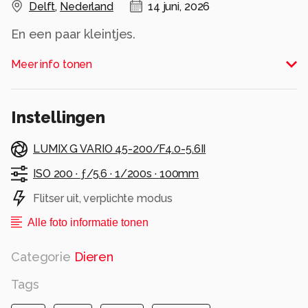
Delft
,
Nederland
14 juni, 2026
En een paar kleintjes.
Meer info tonen
Bedankt voor de reacties bij ‘winterkoning’ en
‘huiszebraspin’.
Alle rechten voorbehouden
Instellingen
LUMIX G VARIO 45-200/F4.0-5.6II
ISO 200 ·
ƒ/5.6 ·
1/200s ·
100mm
Flitser uit, verplichte modus
Alle foto informatie tonen
Categorie
Dieren
Tags