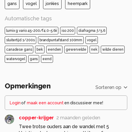
gans
vogel
jonkies
heempark
Automatische tags
lumix g vario 45-200/f4.0-5.6ii
iso 200
diafragma ƒ/5.6
sluitertijd 1/200s
brandpuntafstand 100mm
vogel
canadese gans
bek
eenden
gewervelde
nek
wilde dieren
watervogel
gans
eend
Opmerkingen
Sorteren op
Login
of
maak een account
en discussieer mee!
copper-krijger
2 maanden geleden
Twee trotse ouders aan de wandel met 5