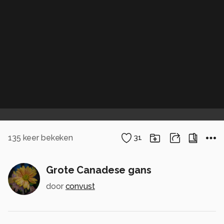
135
keer bekeken
31
Grote Canadese gans
door
convust