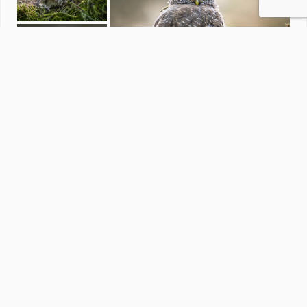
Dieren
door
convust
·
272 foto's
Soortgelijke foto's
Bansemafotografie