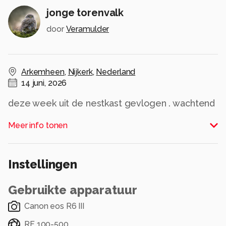
jonge torenvalk
door
Veramulder
Arkemheen
,
Nijkerk
,
Nederland
14 juni, 2026
deze week uit de nestkast gevlogen . wachtend
in het weiland op een van de ouders met
Meer info tonen
voedsel
Alle rechten voorbehouden
Instellingen
Gebruikte apparatuur
Canon eos R6 III
RF 100-500