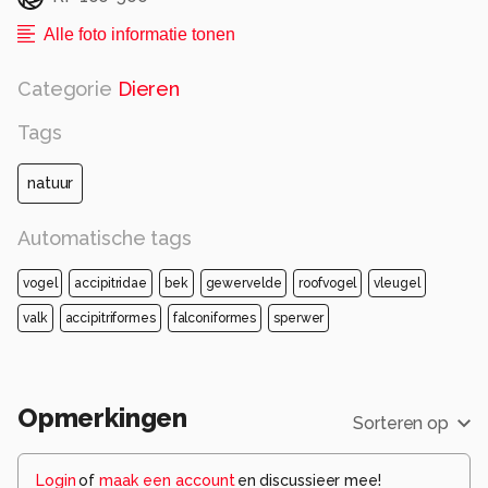
Alle foto informatie tonen
Categorie
Dieren
Tags
natuur
Automatische tags
vogel
accipitridae
bek
gewervelde
roofvogel
vleugel
valk
accipitriformes
falconiformes
sperwer
Opmerkingen
Sorteren op
Login
of
maak een account
en discussieer mee!