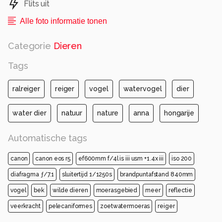
Flits uit
Alle foto informatie tonen
Categorie
Dieren
Tags
ralreiger
reiger
vogel
watervogel
dier
water dier
natuur
nature
anna
hongarije
Automatische tags
canon
canon eos r5
ef600mm f/4l is iii usm +1.4x iii
iso 200
diafragma ƒ/7.1
sluitertijd 1/1250s
brandpuntafstand 840mm
vogel
bek
wilde dieren
moerasgebied
meer
reflectie
veerkracht
pelecaniformes
zoetwatermoeras
reiger