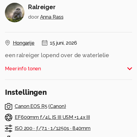
Ralreiger
door
Anna Rass
Hongarije
15 juni, 2026
een ralreiger lopend over de waterlelie
balderen op zoek naar voedsel
Meer info tonen
Effies in het groot bekijken!
Instellingen
Heel erg bedankt voor de fijne reacties bij de
vorige upload
Canon EOS R5
(
Canon
)
Gr. Anna
EF600mm f/4L IS III USM +1.4x III
Alle rechten voorbehouden
ISO 200 ·
ƒ/7.1 ·
1/1250s ·
840mm