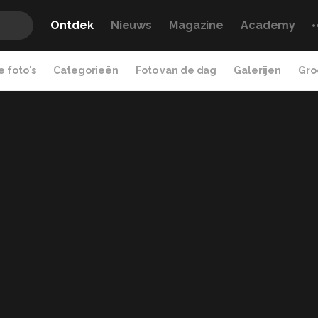
Ontdek
Nieuws
Magazine
Academy
 foto's
Categorieën
Foto van de dag
Galerijen
Gro