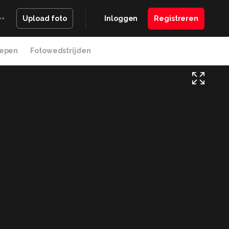
Inloggen
Registreren
Upload foto
epen
Fotowedstrijden