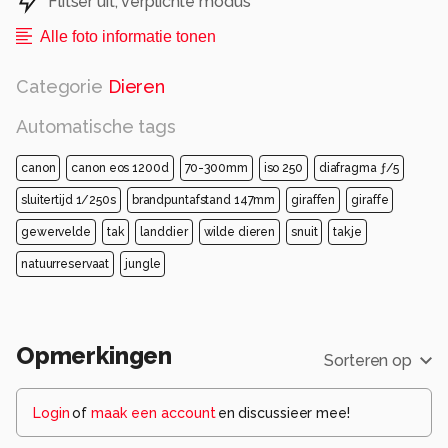
Flitser uit, verplichte modus
Alle foto informatie tonen
Categorie
Dieren
Automatische tags
canon
canon eos 1200d
70-300mm
iso 250
diafragma ƒ/5
sluitertijd 1/250s
brandpuntafstand 147mm
giraffen
giraffe
gewervelde
tak
landdier
wilde dieren
snuit
takje
natuurreservaat
jungle
Opmerkingen
Sorteren op
Login
of
maak een account
en discussieer mee!