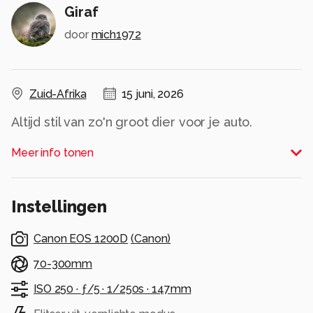
Giraf
door
mich1972
Zuid-Afrika
15 juni, 2026
Altijd stil van zo'n groot dier voor je auto.
Prachtig gezicht met fantastische print...!
Meer info tonen
Alle rechten voorbehouden
Instellingen
Canon EOS 1200D
(
Canon
)
70-300mm
ISO 250 ·
ƒ/5 ·
1/250s ·
147mm