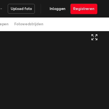
Inloggen
Registreren
Upload foto
epen
Fotowedstrijden