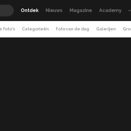
Ontdek
Nieuws
Magazine
Academy
 foto's
Categorieën
Foto van de dag
Galerijen
Gro