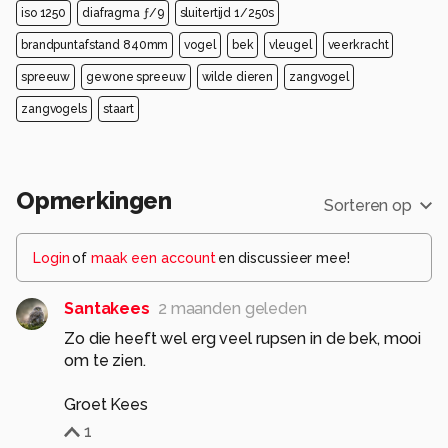
iso 1250
diafragma ƒ/9
sluitertijd 1/250s
brandpuntafstand 840mm
vogel
bek
vleugel
veerkracht
spreeuw
gewone spreeuw
wilde dieren
zangvogel
zangvogels
staart
Opmerkingen
Sorteren op
Login
of
maak een account
en discussieer mee!
Santakees
2 maanden geleden
Zo die heeft wel erg veel rupsen in de bek, mooi
om te zien.
Groet Kees
1