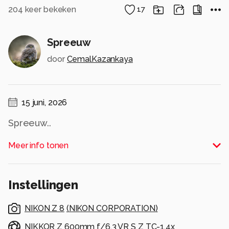
204
keer bekeken
17
Spreeuw
door
CemalKazankaya
15 juni, 2026
Spreeuw..
Alle rechten voorbehouden
Meer info tonen
Instellingen
NIKON Z 8
(
NIKON CORPORATION
)
NIKKOR Z 600mm f/6.3 VR S Z TC-1.4x