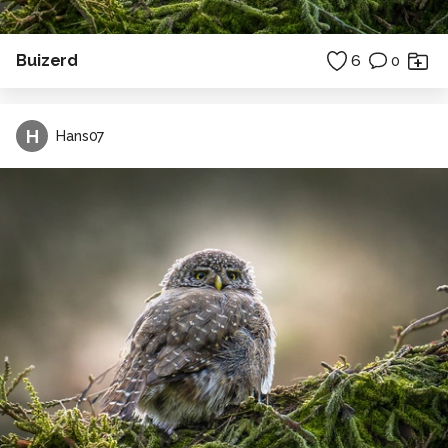
Buizerd
6
0
H
Hans07