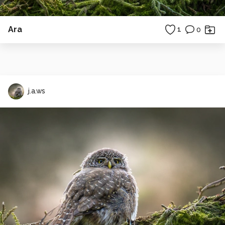
Ara
1
0
j.a.ws