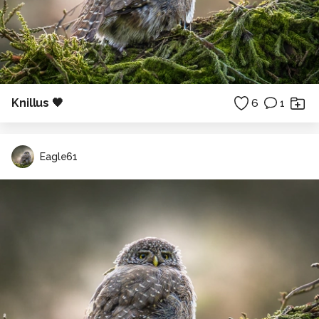
Knillus 🖤
6
1
Eagle61