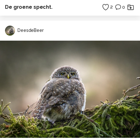
De groene specht.
2
0
DeesdeBeer