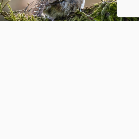
Sweet Guusje 🧡
3
0
BriMo-foto