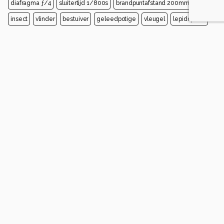
diafragma ƒ/4
sluitertijd 1/800s
brandpuntafstand 200mm
insect
vlinder
bestuiver
geleedpotige
vleugel
lepidoptera
close-up
landdier
macrofotografie
mot
Opmerkingen
Login
of
maak een account
en discussieer mee!
jvriens
2 maanden geleden
mooi beeld
0
Soortgelijke foto's