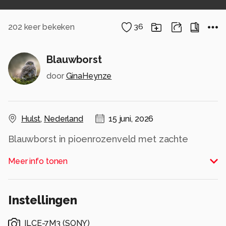
202
keer bekeken
36
Blauwborst
door
GinaHeynze
Hulst
,
Nederland
15 juni, 2026
Blauwborst in pioenrozenveld met zachte
achtergrond.
Meer info tonen
Alle rechten voorbehouden
Instellingen
ILCE-7M3
(
SONY
)