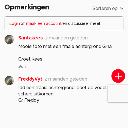
Opmerkingen
Sorteren op
Login
of
maak een account
en discussieer mee!
Santakees
2 maanden geleden
Mooie foto met een fraaie achtergrond Gina.
Groet Kees
1
FreddyVyt
2 maanden geleden
Idd een fraaie achtergrond, doet de vogel mooi
scherp uitkomen.
Gr Freddy
0
vlindersenmeer
2 maanden geleden