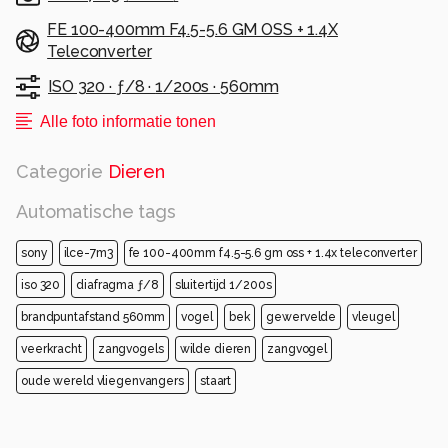
FE 100-400mm F4.5-5.6 GM OSS + 1.4X
Teleconverter
ISO 320 ·
ƒ/8 ·
1/200s ·
560mm
Alle foto informatie tonen
Categorie
Dieren
Automatische tags
sony
ilce-7m3
fe 100-400mm f4.5-5.6 gm oss + 1.4x teleconverter
iso 320
diafragma ƒ/8
sluitertijd 1/200s
brandpuntafstand 560mm
vogel
bek
gewervelde
vleugel
veerkracht
zangvogels
wilde dieren
zangvogel
oude wereld vliegenvangers
staart