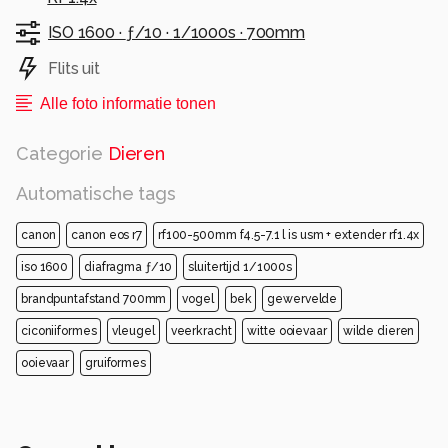
ISO 1600 ·
ƒ/10 ·
1/1000s ·
700mm
Flits uit
Alle foto informatie tonen
Categorie
Dieren
Automatische tags
canon
canon eos r7
rf100-500mm f4.5-7.1 l is usm + extender rf1.4x
iso 1600
diafragma ƒ/10
sluitertijd 1/1000s
brandpuntafstand 700mm
vogel
bek
gewervelde
ciconiiformes
vleugel
veerkracht
witte ooievaar
wilde dieren
ooievaar
gruiformes