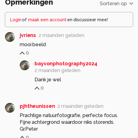
Opmerkingen
Sorteren op
Login
of
maak een account
en discussieer mee!
jvriens
2 maanden geleden
mooi beeld
0
bayvonphotography2024
2 maanden geleden
Dank je wel
0
pjhtheunissen
2 maanden geleden
Prachtige natuurfotografie, perfecte focus.
Fijne achtergrond waardoor niks storends.
Gr.Peter
0