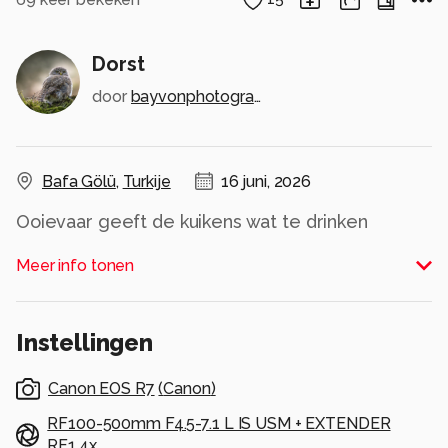
Dorst
door
bayvonphotography2024
Bafa Gölü
,
Turkije
16 juni, 2026
Ooievaar geeft de kuikens wat te drinken
Alle rechten voorbehouden
Meer info tonen
Instellingen
Canon EOS R7
(
Canon
)
RF100-500mm F4.5-7.1 L IS USM + EXTENDER
RF1.4x