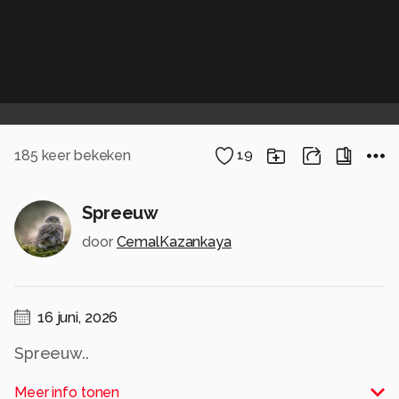
185
keer bekeken
19
Spreeuw
door
CemalKazankaya
16 juni, 2026
Spreeuw..
Alle rechten voorbehouden
Meer info tonen