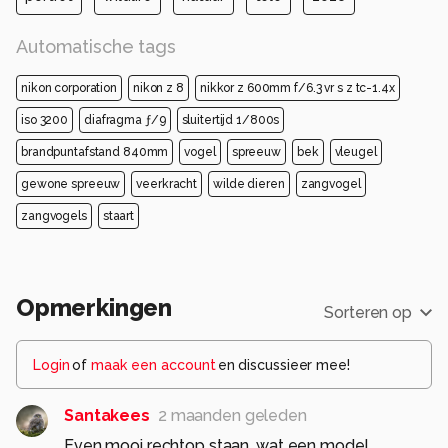
Automatische tags
nikon corporation
nikon z 8
nikkor z 600mm f/6.3 vr s z tc-1.4x
iso 3200
diafragma ƒ/9
sluitertijd 1/800s
brandpuntafstand 840mm
vogel
spreeuw
bek
vleugel
gewone spreeuw
veerkracht
wilde dieren
zangvogel
zangvogels
staart
Opmerkingen
Sorteren op
Login
of
maak een account
en discussieer mee!
Santakees
2 maanden geleden
Even mooi rechtop staan, wat een model.