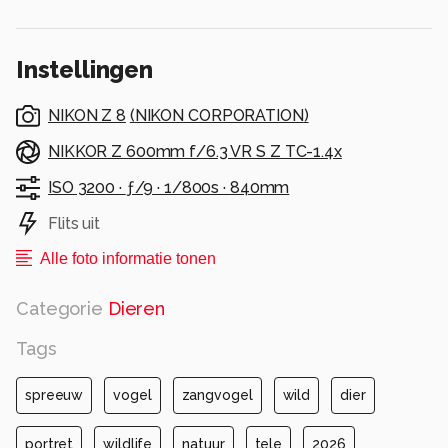
Instellingen
NIKON Z 8
(
NIKON CORPORATION
)
NIKKOR Z 600mm f/6.3 VR S Z TC-1.4x
ISO 3200 ·
ƒ/9 ·
1/800s ·
840mm
Flits uit
Alle foto informatie tonen
Categorie
Dieren
Tags
spreeuw
vogel
zangvogel
wild
dier
portret
wildlife
natuur
tele
2026