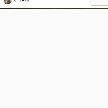
Anna Rass
Hop
5
1
NoelBerens