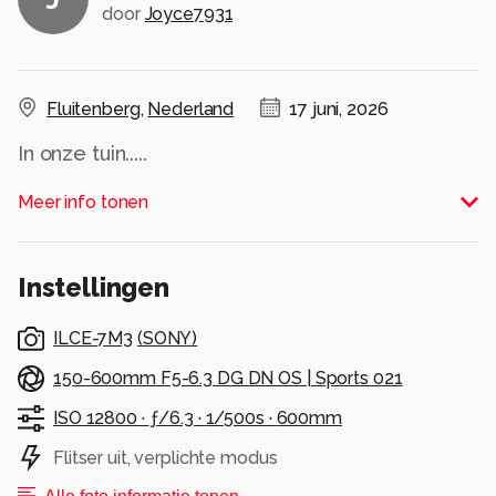
door
Joyce7931
Fluitenberg
,
Nederland
17 juni, 2026
In onze tuin.....
Alle rechten voorbehouden
Meer info tonen
Instellingen
ILCE-7M3
(
SONY
)
150-600mm F5-6.3 DG DN OS | Sports 021
ISO 12800 ·
ƒ/6.3 ·
1/500s ·
600mm
Flitser uit, verplichte modus