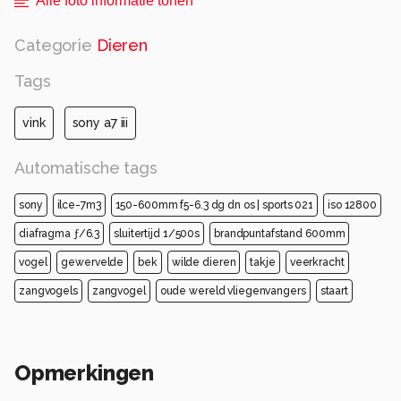
Alle foto informatie tonen
Categorie
Dieren
Tags
vink
sony a7 iii
Automatische tags
sony
ilce-7m3
150-600mm f5-6.3 dg dn os | sports 021
iso 12800
diafragma ƒ/6.3
sluitertijd 1/500s
brandpuntafstand 600mm
vogel
gewervelde
bek
wilde dieren
takje
veerkracht
zangvogels
zangvogel
oude wereld vliegenvangers
staart
Opmerkingen