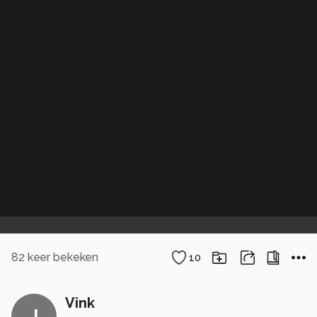
82
keer bekeken
10
Vink
J