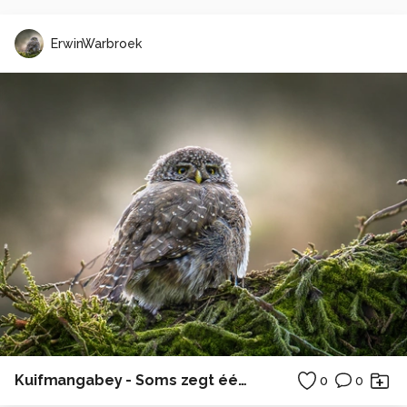
ErwinWarbroek
Kuifmangabey - Soms zegt één blik meer dan duizend woorden... ✨
0
0