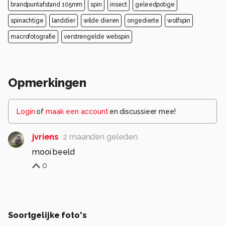
brandpuntafstand 105mm
spin
insect
geleedpotige
spinachtige
landdier
wilde dieren
ongedierte
wolfspin
macrofotografie
verstrengelde webspin
Opmerkingen
Login
of
maak een account
en discussieer mee!
jvriens
2 maanden geleden
mooi beeld
0
Soortgelijke foto's