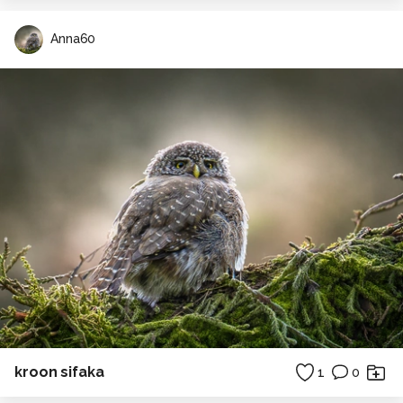
Anna60
kroon sifaka
1
0