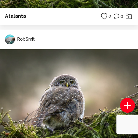
Atalanta
0
0
RobSmit