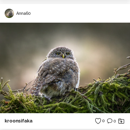
Anna60
kroonsifaka
0
0