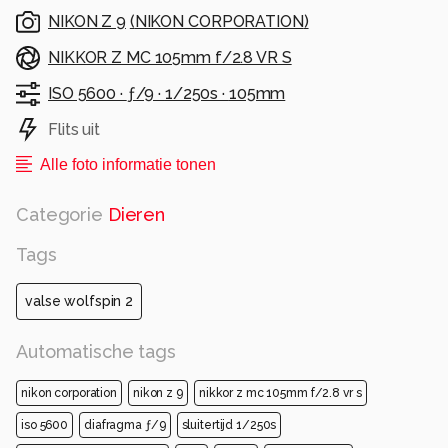
NIKON Z 9
(
NIKON CORPORATION
)
NIKKOR Z MC 105mm f/2.8 VR S
ISO 5600 ·
ƒ/9 ·
1/250s ·
105mm
Flits uit
Alle foto informatie tonen
Categorie
Dieren
Tags
valse wolfspin 2
Automatische tags
nikon corporation
nikon z 9
nikkor z mc 105mm f/2.8 vr s
iso 5600
diafragma ƒ/9
sluitertijd 1/250s