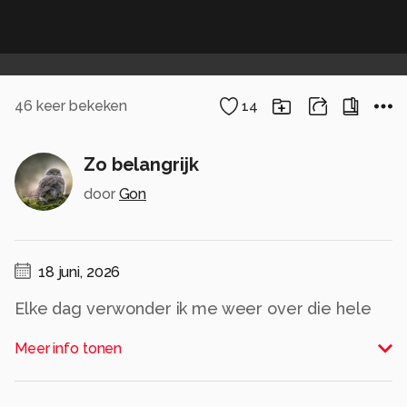
46
keer bekeken
14
Zo belangrijk
door
Gon
18 juni, 2026
Elke dag verwonder ik me weer over die hele
kleine beestjes die heel belangrijk zijn voor de
Meer info tonen
natuur.
De ene mooi gekleurd en de andere
onopvallend.