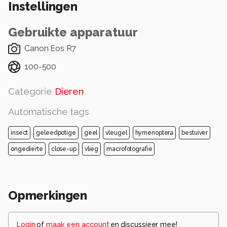
Instellingen
Alle rechten voorbehouden
Gebruikte apparatuur
Canon Eos R7
100-500
Categorie
Dieren
Automatische tags
insect
geleedpotige
geel
vleugel
hymenoptera
bestuiver
ongedierte
close-up
vlieg
macrofotografie
Opmerkingen
Login
of
maak een account
en discussieer mee!