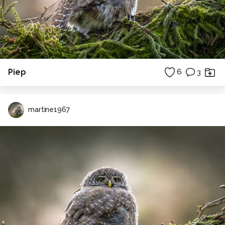
Piep
6
3
martine1967