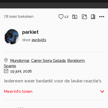
78
keer bekeken
12
parkiet
door
awduijts
Mundomar
,
Carrer Serra Gelada
,
Benidorm
,
Spanje
19 juni, 2026
Iedereen weer bedankt voor de leuke reactie's
op mijn foto's
Meer info tonen
Alle rechten voorbehouden