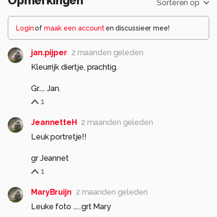
Opmerkingen
Sorteren op
Login
of
maak een account
en discussieer mee!
jan.pijper
2 maanden geleden
Kleurrijk diertje, prachtig.
Gr..... Jan.
1
JeannetteH
2 maanden geleden
Leuk portretje!!
gr Jeannet
1
MaryBruijn
2 maanden geleden
Leuke foto ......grt Mary