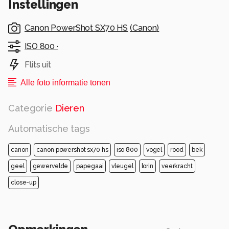
Instellingen
Canon PowerShot SX70 HS
(
Canon
)
ISO 800 ·
Flits uit
Alle foto informatie tonen
Categorie
Dieren
Automatische tags
canon
canon powershot sx70 hs
iso 800
vogel
rood
bek
geel
gewervelde
papegaai
vleugel
lorin
veerkracht
close-up