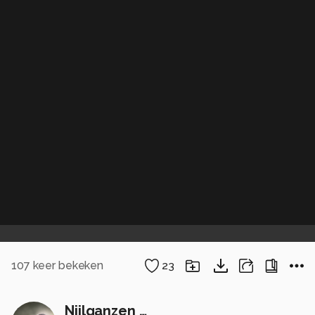
107
keer bekeken
23
Nijlganzen …