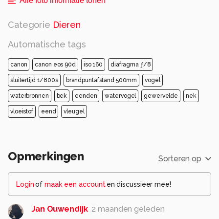
Alle foto informatie tonen
Categorie
Dieren
Automatische tags
canon
canon eos 90d
iso 160
diafragma ƒ/8
sluitertijd 1/800s
brandpuntafstand 500mm
vogel
waterbronnen
bek
eenden
watervogel
gewervelde
nek
vloeistof
eend
vleugel
Opmerkingen
Sorteren op
Login
of
maak een account
en discussieer mee!
Jan Ouwendijk
2 maanden geleden