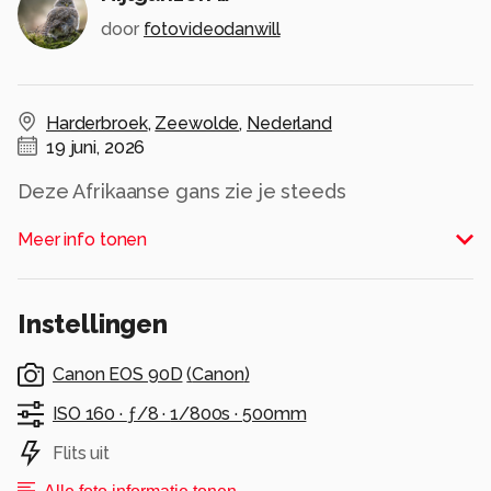
door
fotovideodanwill
Harderbroek
,
Zeewolde
,
Nederland
19 juni, 2026
Deze Afrikaanse gans zie je steeds
regelmatiger hier in Nederland …
Meer info tonen
Alle rechten voorbehouden
Instellingen
Canon EOS 90D
(
Canon
)
ISO 160 ·
ƒ/8 ·
1/800s ·
500mm
Flits uit