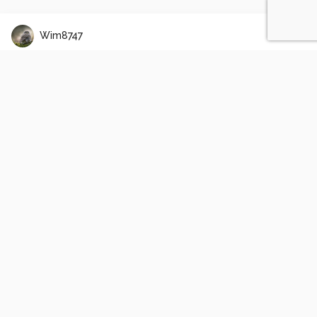
Wim8747
Kookaburra
1
1