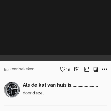
95
keer bekeken
15
Als de kat van huis is......................
door
diezel