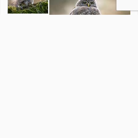
Griekenland Samos -Ikaria
door
diezel
·
54 foto's
Soortgelijke foto's
E
Els De Backer