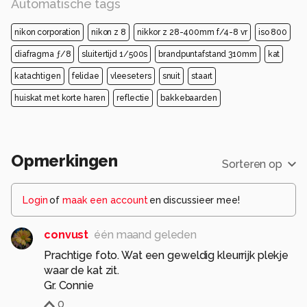
Automatische tags
nikon corporation
nikon z 8
nikkor z 28-400mm f/4-8 vr
iso 800
diafragma ƒ/8
sluitertijd 1/500s
brandpuntafstand 310mm
kat
katachtigen
felidae
vleeseters
snuit
staart
huiskat met korte haren
reflectie
bakkebaarden
Opmerkingen
Sorteren op
Login
of
maak een account
en discussieer mee!
convust
één maand geleden
Prachtige foto. Wat een geweldig kleurrijk plekje
waar de kat zit.
Gr. Connie
0