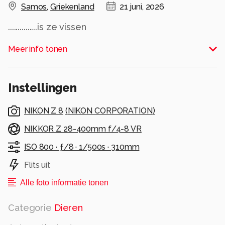
Samos
,
Griekenland
21 juni, 2026
...............is ze vissen
Alle rechten voorbehouden
Meer info tonen
Instellingen
NIKON Z 8
(
NIKON CORPORATION
)
NIKKOR Z 28-400mm f/4-8 VR
ISO 800 ·
ƒ/8 ·
1/500s ·
310mm
Flits uit
Alle foto informatie tonen
Categorie
Dieren