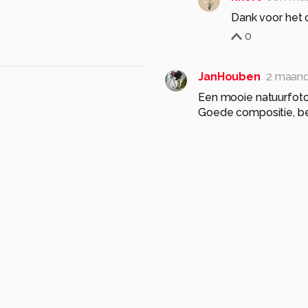
Dank voor het 
0
JanHouben
2 maan
Een mooie natuurfoto
Goede compositie, bel
Mooie rustige achterg
0
hkort
één ma
Dank voor het 
0
jvriens
2 maanden g
mooi beeld met deze
0