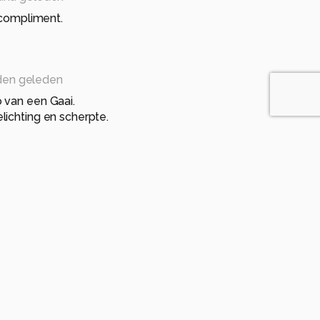
compliment.
den geleden
 van een Gaai.
ichting en scherpte.
rond.
and geleden
compliment.
eleden
 achtergrond