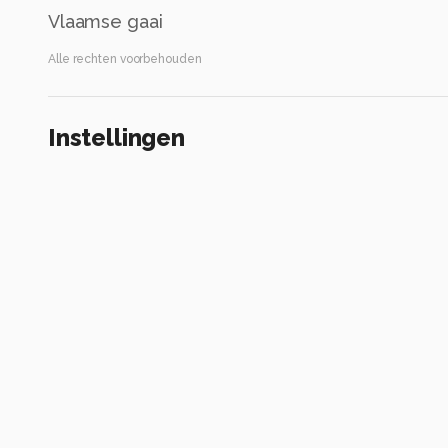
Vlaamse gaai
Alle rechten voorbehouden
Instellingen
Gebruikte apparatuur
Nikon D500
150.0-600.0 mm f/5.0-6.3
ISO 2000 ·
ƒ/6.3 ·
1/320s ·
600mm
Flits uit
Alle foto informatie tonen
Categorie
Dieren