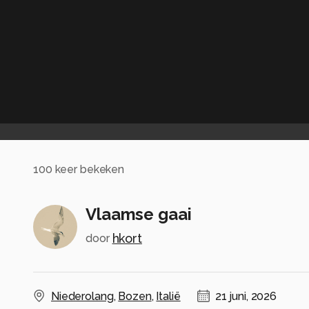
100
keer bekeken
Vlaamse gaai
hkort
door
Niederolang
,
Bozen
,
Italië
21 juni, 2026