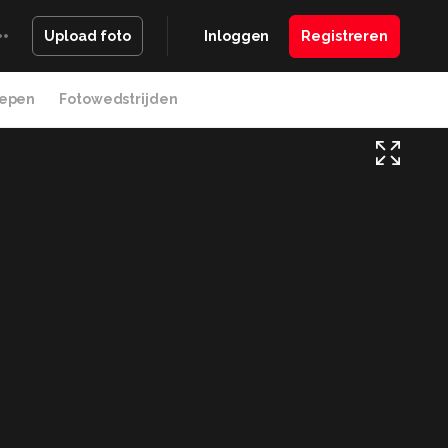
Inloggen
Registreren
Upload foto
epen
Fotowedstrijden