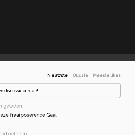
Nieuwste
Oudste
Meeste likes
en discussieer mee!
n geleden
eze fraai poserende Gaai.
and geleden