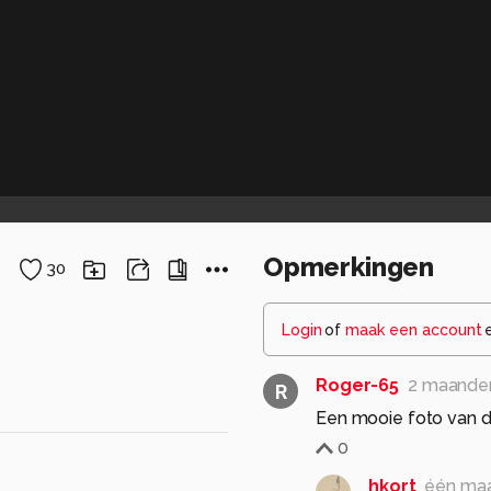
Opmerkingen
30
Login
of
maak een account
Roger-65
2 maande
R
Een mooie foto van d
0
hkort
één ma