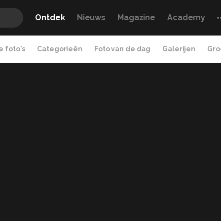
Ontdek
Nieuws
Magazine
Academy
 foto's
Categorieën
Foto van de dag
Galerijen
Gro