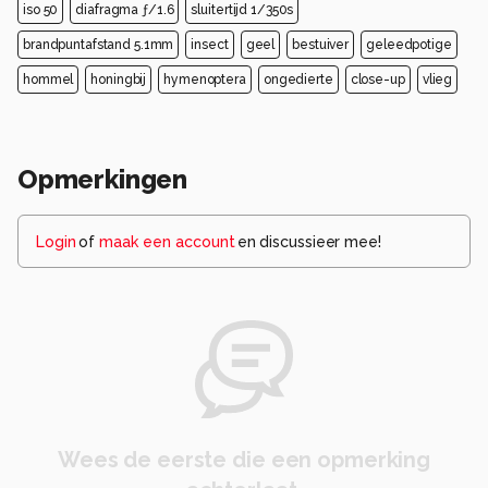
iso 50
diafragma ƒ/1.6
sluitertijd 1/350s
brandpuntafstand 5.1mm
insect
geel
bestuiver
geleedpotige
hommel
honingbij
hymenoptera
ongedierte
close-up
vlieg
Opmerkingen
Login
of
maak een account
en discussieer mee!
Wees de eerste die een opmerking