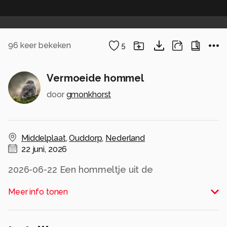
96
keer bekeken
5
Vermoeide hommel
door
gmonkhorst
Middelplaat
,
Ouddorp
,
Nederland
22 juni, 2026
2026-06-22 Een hommeltje uit de
Aardhommelgroep kwam aan boord uitrusten
Meer info tonen
Alle rechten voorbehouden