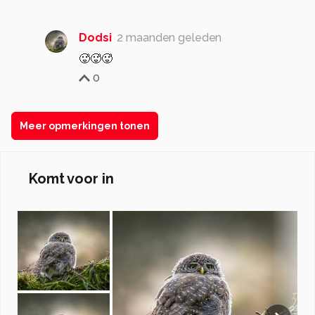
Dodsi
2 maanden geleden
🥵🥵🥵
0
Meer opmerkingen tonen
Komt voor in