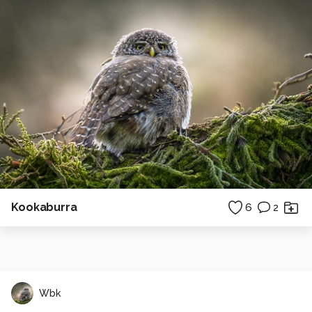
Kookaburra
6
2
Wbk