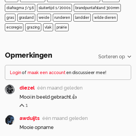
diafragma ƒ/5.6
sluitertijd 1/2000s
brandpuntafstand 300mm
gras
grasland
weide
runderen
landdier
wilde dieren
ecoregio
grazing
vlak
prairie
Opmerkingen
Sorteren op
Login
of
maak een account
en discussieer mee!
diezel
één maand geleden
Mooi in beeld gebracht.👍
1
awduijts
één maand geleden
Mooie opname