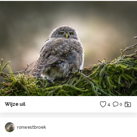
Wijze uil
4
0
ronwestbroek