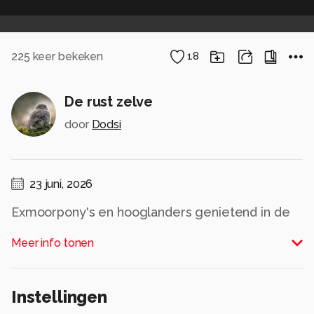
225
keer bekeken
18
De rust zelve
door
Dodsi
23 juni, 2026
Exmoorpony's en hooglanders genietend in de
duinen.
Meer info tonen
Dank voor de fijne reacties bij mijn vorige
opname.
Instellingen
Alle rechten voorbehouden