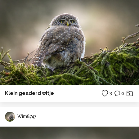
Klein geaderd witje
3
0
Wim8747