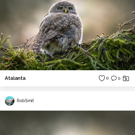
Atalanta
0
0
RobSmit