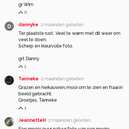
gr Wim
0
dannyke
2 maanden geleden
D
Ter plaatste rust. .Veel te warm met dit weer om
veel te doen.
Scherp en kleurvolle foto.
grt Danny
1
Tanneke
2 maanden geleden
Grazen en herkauwen, mooi om te zien en fraai in
beeld gebracht.
Groetjes, Tanneke
1
JeannetteH
2 maanden geleden
Een mooie puur natuur foto van een mooie