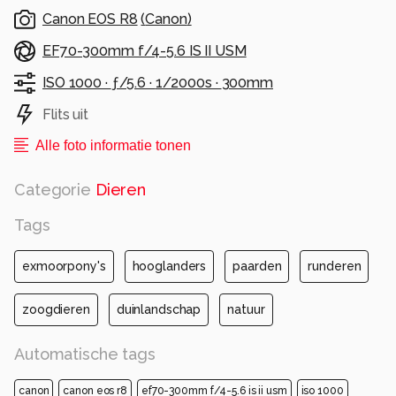
Canon EOS R8
(
Canon
)
EF70-300mm f/4-5.6 IS II USM
ISO 1000 ·
ƒ/5.6 ·
1/2000s ·
300mm
Flits uit
Alle foto informatie tonen
Categorie
Dieren
Tags
exmoorpony's
hooglanders
paarden
runderen
zoogdieren
duinlandschap
natuur
Automatische tags
canon
canon eos r8
ef70-300mm f/4-5.6 is ii usm
iso 1000