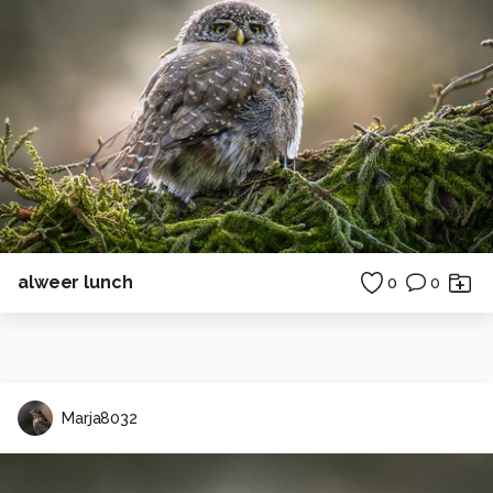
alweer lunch
0
0
Marja8032