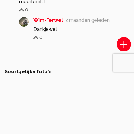
mooi beeld
0
Wim-Terwel
2 maanden geleden
Dankjewel
0
Soortgelijke foto's
ErwinWarbroek