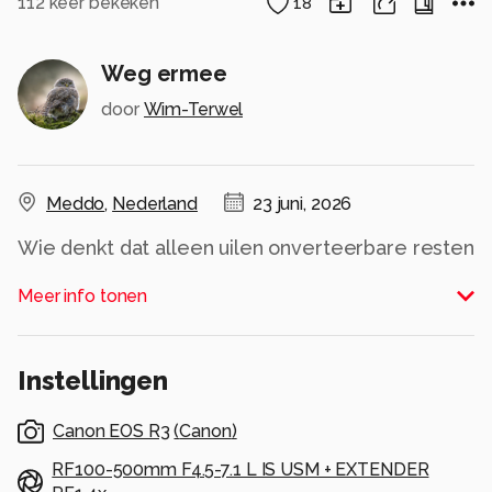
112
keer bekeken
18
Weg ermee
door
Wim-Terwel
Meddo
,
Nederland
23 juni, 2026
Wie denkt dat alleen uilen onverteerbare resten
als braakballen uitspugen, heeft het mis. Ook
Meer info tonen
zwaluwen spugen resten uit die ze niet kunnen
verteren; dat is hopelijk goed te zien op de foto.
Alle rechten voorbehouden
Instellingen
Canon EOS R3
(
Canon
)
RF100-500mm F4.5-7.1 L IS USM + EXTENDER