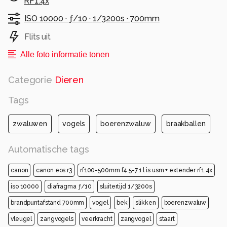
RF1.4x
ISO 10000 ·
ƒ/10 ·
1/3200s ·
700mm
Flits uit
Alle foto informatie tonen
Categorie
Dieren
Tags
zwaluwen
vogels
boerenzwaluw
braakballen
Automatische tags
canon
canon eos r3
rf100-500mm f4.5-7.1 l is usm + extender rf1.4x
iso 10000
diafragma ƒ/10
sluitertijd 1/3200s
brandpuntafstand 700mm
vogel
bek
slikken
boerenzwaluw
vleugel
zangvogels
veerkracht
zangvogel
staart