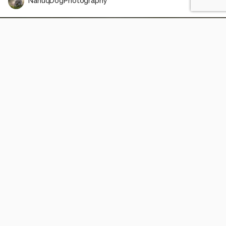
NanuqDogPhotography
Illuminated in the dark
1
0
Christianne