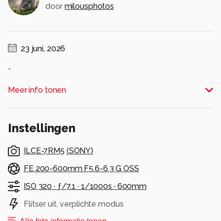
door
milousphotos
23 juni, 2026
-
Alle rechten voorbehouden
Meer info tonen
Instellingen
ILCE-7RM5
(
SONY
)
FE 200-600mm F5.6-6.3 G OSS
ISO 320 ·
ƒ/7.1 ·
1/1000s ·
600mm
Flitser uit, verplichte modus