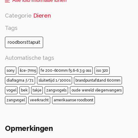
Alle foto informatie tonen
Categorie
Dieren
Tags
roodborsttapuit
Automatische tags
sony
ilce-7rm5
fe 200-600mm f5.6-6.3 g oss
iso 320
diafragma ƒ/7.1
sluitertijd 1/1000s
brandpuntafstand 600mm
vogel
bek
takje
zangvogels
oude wereld vliegenvangers
zangvogel
veerkracht
amerikaanse roodborst
Opmerkingen