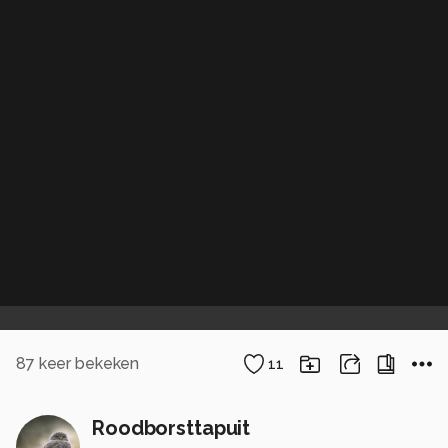
87
keer bekeken
11
Roodborsttapuit