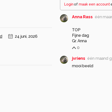
Login
of
maak een account
Anna Rass
één maa
TOP
Fijne dag
nd
24 juni, 2026
Gr. Anna
0
jvriens
één maand g
mooi beeld
0
JanHouben
één ma
Een mooie natuurfoto
Goede compositie, bel
Mooie rustige achterg
Groet, Jan