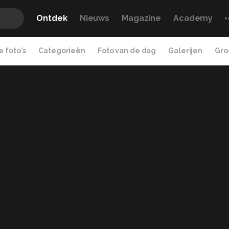
Ontdek
Nieuws
Magazine
Academy
 foto's
Categorieën
Foto van de dag
Galerijen
Gro