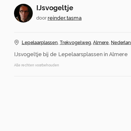
IJsvogeltje
reinder.tasma
door
Lepelaarplassen
,
Trekvogelweg
,
Almere
,
Nederla
IJsvogeltje bij de Lepelaarsplassen in Almere
Alle rechten voorbehouden
Instellingen
OM-1
(
OM Digital Solutions
)
OM 150-600mm F5.0-6.3
ISO 1250 ·
ƒ/6.3 ·
1/1600s ·
523mm