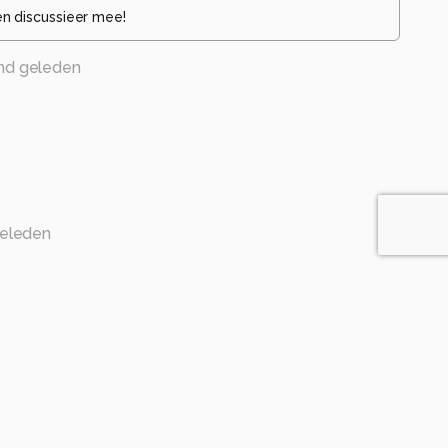
en discussieer mee!
nd geleden
eleden
and geleden
 van een IJsvogel.
ichting en scherpte.
rond.