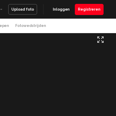
Inloggen
Registreren
Upload foto
epen
Fotowedstrijden