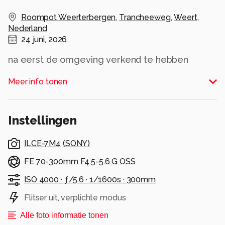
Roompot Weerterbergen
,
Trancheeweg
,
Weert
,
Nederland
24 juni, 2026
na eerst de omgeving verkend te hebben
Alle rechten voorbehouden
Meer info tonen
Instellingen
ILCE-7M4
(
SONY
)
FE 70-300mm F4.5-5.6 G OSS
ISO 4000 ·
ƒ/5.6 ·
1/1600s ·
300mm
Flitser uit, verplichte modus
Alle foto informatie tonen