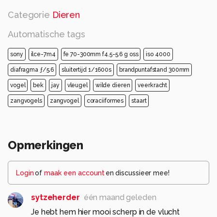
Categorie
Dieren
Automatische tags
sony
ilce-7m4
fe 70-300mm f4.5-5.6 g oss
iso 4000
diafragma ƒ/5.6
sluitertijd 1/1600s
brandpuntafstand 300mm
vogel
bek
jay
vleugel
wilde dieren
veerkracht
zangvogels
zangvogel
coraciiformes
staart
Opmerkingen
Login
of
maak een account
en discussieer mee!
sytzeherder
één maand geleden
Je hebt hem hier mooi scherp in de vlucht