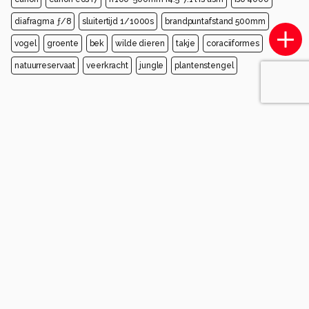
diafragma ƒ/8
sluitertijd 1/1000s
brandpuntafstand 500mm
vogel
groente
bek
wilde dieren
takje
coraciiformes
natuurreservaat
veerkracht
jungle
plantenstengel
Opmerkingen
Login
of
maak een account
en discussieer mee!
Wees de eerste die een opmerking