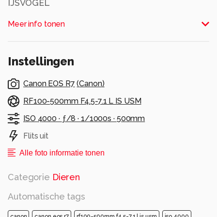
IJSVOGEL
Alle rechten voorbehouden
Meer info tonen
Instellingen
Canon EOS R7
(
Canon
)
RF100-500mm F4.5-7.1 L IS USM
ISO 4000 ·
ƒ/8 ·
1/1000s ·
500mm
Flits uit
Alle foto informatie tonen
Categorie
Dieren
Automatische tags
canon
canon eos r7
rf100-500mm f4.5-7.1 l is usm
iso 4000