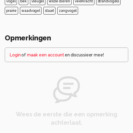
vogel
bek
vleugel
wilde dieren
veerkracht
strandvogels
prairie
waadvogel
staart
zangvogel
Opmerkingen
Login
of
maak een account
en discussieer mee!
Wees de eerste die een opmerking
achterlaat.