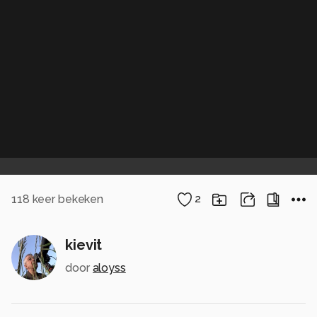
118
keer bekeken
2
kievit
door
aloyss