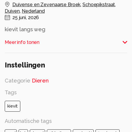
Duivense en Zevenaarse Broek
,
Schoepikstraat
,
Duiven
,
Nederland
25 juni, 2026
kievit langs weg
Alle rechten voorbehouden
Meer info tonen
Instellingen
Categorie
Dieren
Tags
kievit
Automatische tags