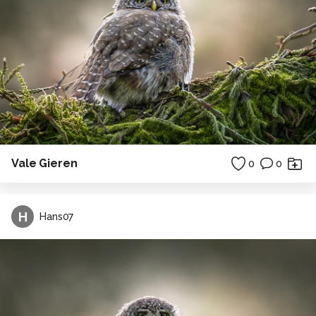
Vale Gieren
0
0
H
Hans07