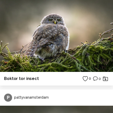
Boktor tor insect
0
0
P
pattyvanamsterdam