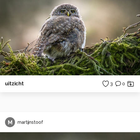
uitzicht
3
0
M
martijnstoof