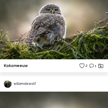
Koksmeeuw
2
1
willemdewolf