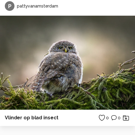
P
pattyvanamsterdam
Vlinder op blad insect
0
0