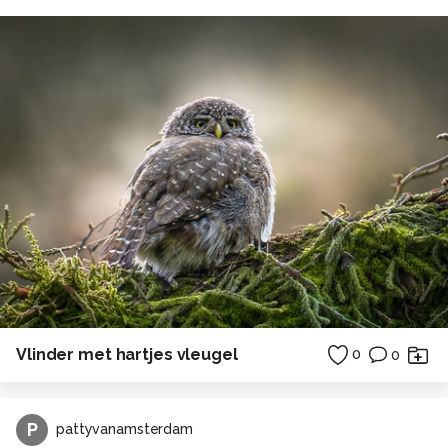
Vlinder met hartjes vleugel
0
0
P
pattyvanamsterdam