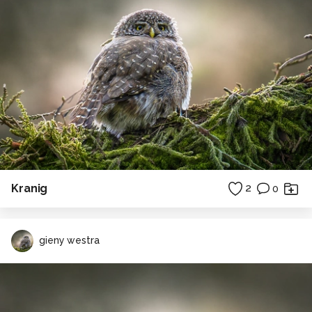
Kranig
2
0
gieny westra