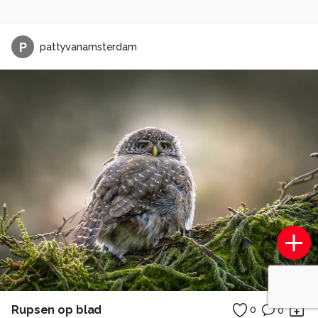
P
pattyvanamsterdam
Rupsen op blad
0
0