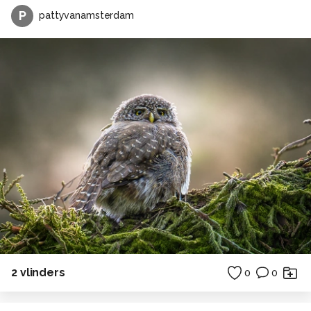
P
pattyvanamsterdam
2 vlinders
0
0