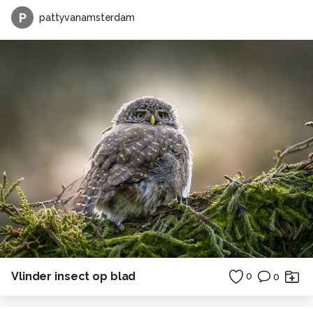
P
pattyvanamsterdam
Vlinder insect op blad
0
0