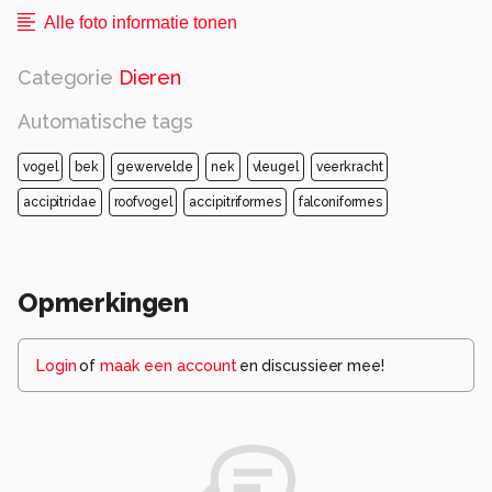
Alle rechten voorbehouden
Alle foto informatie tonen
Categorie
Dieren
Automatische tags
vogel
bek
gewervelde
nek
vleugel
veerkracht
accipitridae
roofvogel
accipitriformes
falconiformes
Opmerkingen
Login
of
maak een account
en discussieer mee!