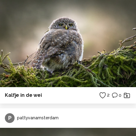
Kalfje in de wei
2
0
P
pattyvanamsterdam