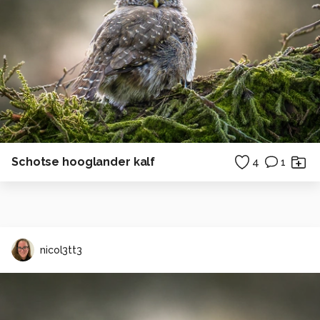
Schotse hooglander kalf
4
1
nicol3tt3