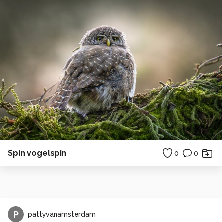
Spin vogelspin
0
0
P
pattyvanamsterdam