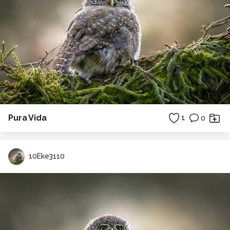
Pura Vida
1
0
10Eke3110