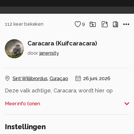
112
keer bekeken
9
Caracara (Kuifcaracara)
door
janensity
Sint Willibrordus
,
Curaçao
26 juni, 2026
Deze valk achtige, Caracara, wordt hier op
Curaçao Warawara genoemd. Laat ons huisje op
Meer info tonen
park Dream of the Green Flamingo bij St
Willibrordus nu net zo heten. En dan komt ie
langs en laat zich mooi vastleggen. Imposant
Instellingen
dier.