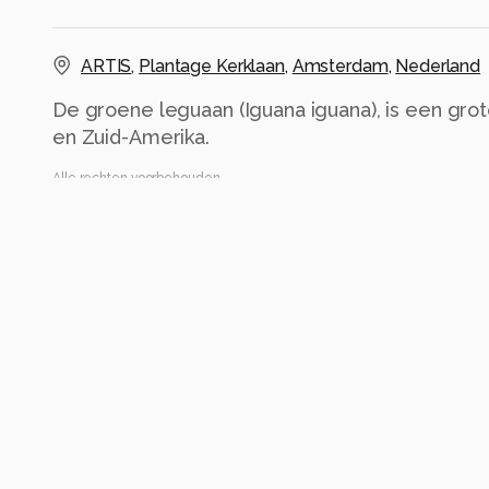
ARTIS
,
Plantage Kerklaan
,
Amsterdam
,
Nederland
De groene leguaan (Iguana iguana), is een grot
en Zuid-Amerika.
Alle rechten voorbehouden
Instellingen
Canon EOS 400D DIGITAL
(
Canon
)
ISO 400 ·
ƒ/5.6 ·
1/100s ·
175mm
Flitser uit, verplichte modus
Alle foto informatie tonen
Categorie
Dieren