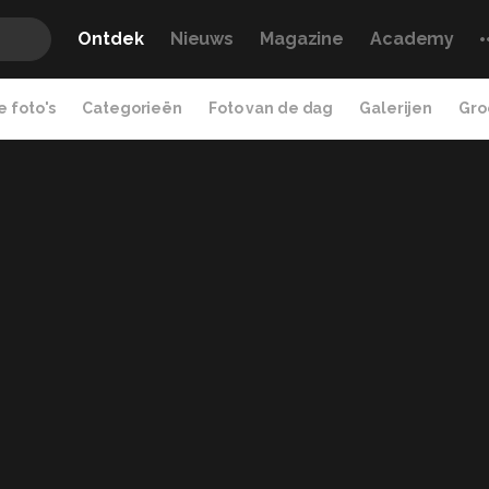
Ontdek
Nieuws
Magazine
Academy
 foto's
Categorieën
Foto van de dag
Galerijen
Gro