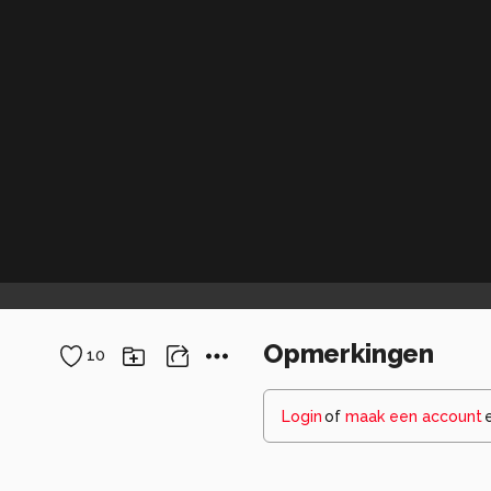
Opmerkingen
10
Login
of
maak een account