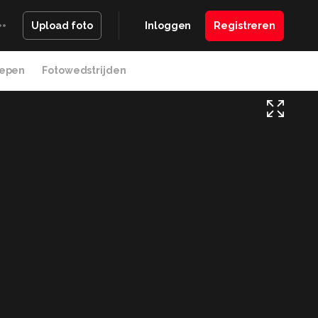
Inloggen
Registreren
Upload foto
epen
Fotowedstrijden