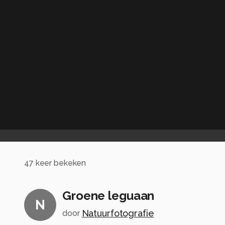
47
keer bekeken
Groene leguaan
N
Natuurfotografie
door