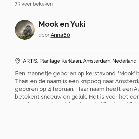
73
keer bekeken
Mook en Yuki
Anna60
door
ARTIS
,
Plantage Kerklaan
,
Amsterdam
,
Nederland
Een mannetje geboren op kerstavond. 'Mook' b
Thais en de naam is een knipoog naar Amsterd
geboren op 4 februari. Haar naam heeft een A
betekent sneeuw en geluk. Het is voor het eer
van de dierentuin dat er twee kalfjes tegelijk
Alle rechten voorbehouden