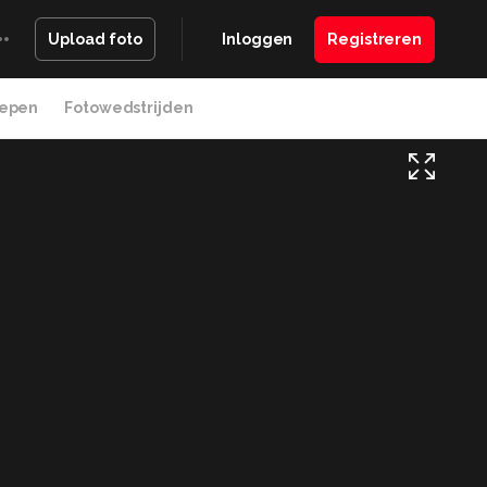
Inloggen
Registreren
Upload foto
epen
Fotowedstrijden