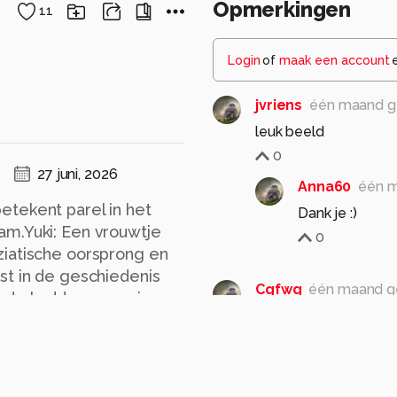
Opmerkingen
11
Login
of
maak een account
jvriens
één maand g
leuk beeld
0
27 juni, 2026
Anna60
één 
etekent parel in het
Dank je :)
am.Yuki: Een vrouwtje
0
ziatische oorsprong en
st in de geschiedenis
Cgfwg
één maand g
 in de kudde opgroeien
Leuk hoe ze elkaar h
0
Anna60
één 