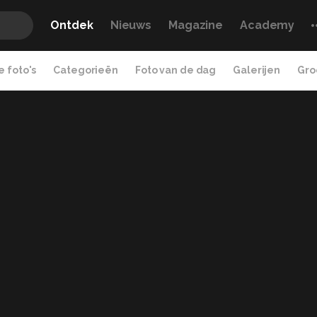
Ontdek
Nieuws
Magazine
Academy
 foto's
Categorieën
Foto van de dag
Galerijen
Gro