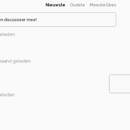
Nieuwste
Oudste
Meeste likes
en discussieer mee!
eleden
maand geleden
eleden
elpen gr Bets
maand geleden