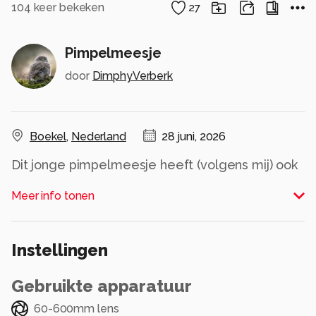
104
keer bekeken
27
Pimpelmeesje
door
DimphyVerberk
Boekel
,
Nederland
28 juni, 2026
Dit jonge pimpelmeesje heeft (volgens mij) ook
zware dagen en nachten gehad en zat lekker te
Meer info tonen
dutten op de rand van een waterbakken.
Op mijn buik er naartoe getijgerd en een serie
foto's en een filmpje kunnen maken
Instellingen
Alle rechten voorbehouden
Gebruikte apparatuur
60-600mm lens