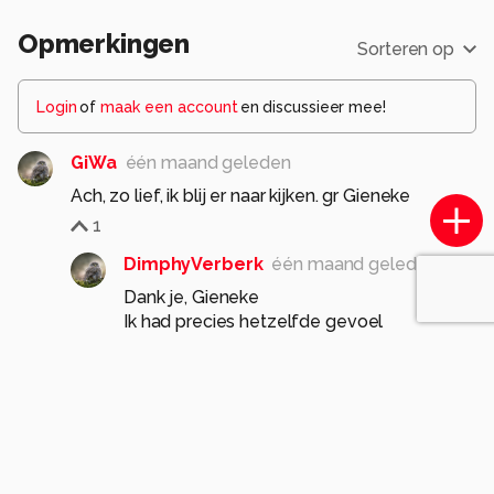
Opmerkingen
Sorteren op
Login
of
maak een account
en discussieer mee!
GiWa
één maand geleden
Ach, zo lief, ik blij er naar kijken. gr Gieneke
1
DimphyVerberk
één maand geleden
Dank je, Gieneke
Ik had precies hetzelfde gevoel
0
Distortion_zoom
één maand geleden
Eventjes door je laatste foto's gegaan.
Door de mooie composities, kleuren en scherpte