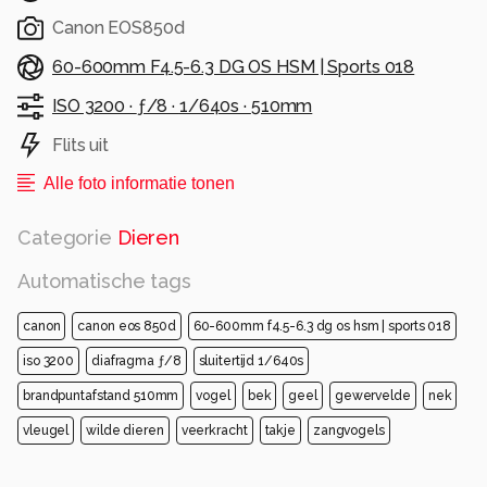
Canon EOS850d
60-600mm F4.5-6.3 DG OS HSM | Sports 018
ISO 3200 ·
ƒ/8 ·
1/640s ·
510mm
Flits uit
Alle foto informatie tonen
Categorie
Dieren
Automatische tags
canon
canon eos 850d
60-600mm f4.5-6.3 dg os hsm | sports 018
iso 3200
diafragma ƒ/8
sluitertijd 1/640s
brandpuntafstand 510mm
vogel
bek
geel
gewervelde
nek
vleugel
wilde dieren
veerkracht
takje
zangvogels