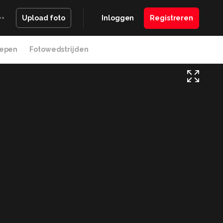
Inloggen
Registreren
Upload foto
epen
Fotowedstrijden