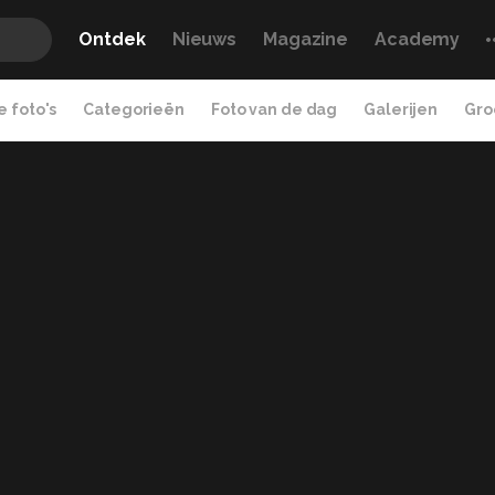
Ontdek
Nieuws
Magazine
Academy
 foto's
Categorieën
Foto van de dag
Galerijen
Gro