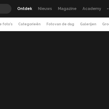
Ontdek
Nieuws
Magazine
Academy
 foto's
Categorieën
Foto van de dag
Galerijen
Gro