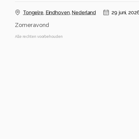
Tongelre
,
Eindhoven
,
Nederland
29 juni, 202
Zomeravond
Alle rechten voorbehouden
Instellingen
SM-A536B
(
samsung
)
ISO 50 ·
ƒ/1.8 ·
16175/8928601s ·
5.23mm
Flits uit
Alle foto informatie tonen
Categorie
Dieren
Automatische tags