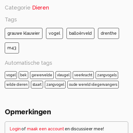
Categorie
Dieren
Tags
grauwe klauwier
vogel
balloërveld
drenthe
m43
Automatische tags
vogel
bek
gewervelde
vleugel
veerkracht
zangvogels
wilde dieren
staart
zangvogel
oude wereld vliegenvangers
Opmerkingen
Login
of
maak een account
en discussieer mee!