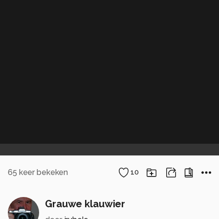
65
keer bekeken
10
Grauwe klauwier