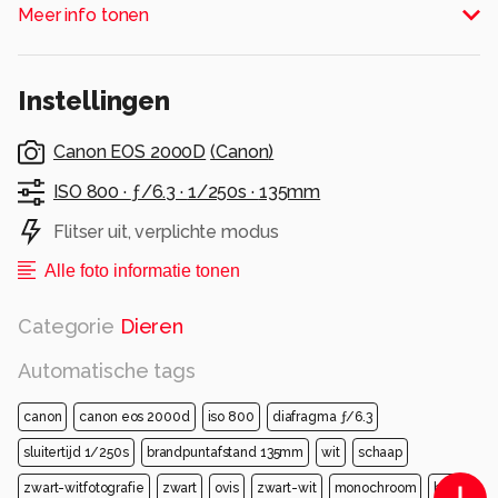
Alle rechten voorbehouden
Meer info tonen
Instellingen
Canon EOS 2000D
(
Canon
)
ISO 800 ·
ƒ/6.3 ·
1/250s ·
135mm
Flitser uit, verplichte modus
Alle foto informatie tonen
Categorie
Dieren
Automatische tags
canon
canon eos 2000d
iso 800
diafragma ƒ/6.3
sluitertijd 1/250s
brandpuntafstand 135mm
wit
schaap
zwart-witfotografie
zwart
ovis
zwart-wit
monochroom
bond