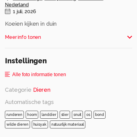
Nederland
1 juli, 2026
Koeien kijken in duin
Alle rechten voorbehouden
Meer info tonen
Instellingen
Alle foto informatie tonen
Categorie
Dieren
Automatische tags
runderen
hoorn
landdier
stier
snuit
os
bond
wilde dieren
huisyak
natuurlijk materiaal