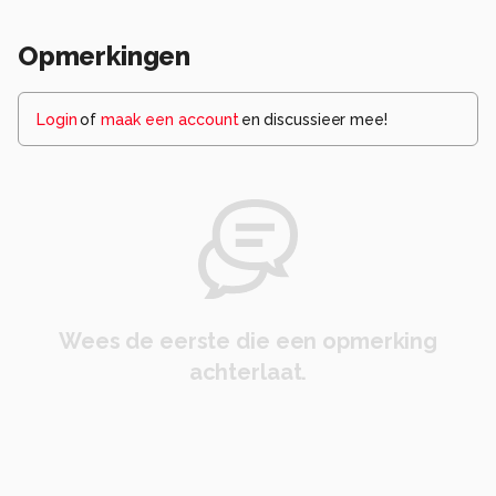
Opmerkingen
Login
of
maak een account
en discussieer mee!
Wees de eerste die een opmerking
achterlaat.