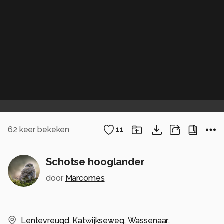
62
keer bekeken
11
Schotse hooglander
door
Marcomes
Lentevreugd
,
Katwijkseweg
,
Wassenaar
,