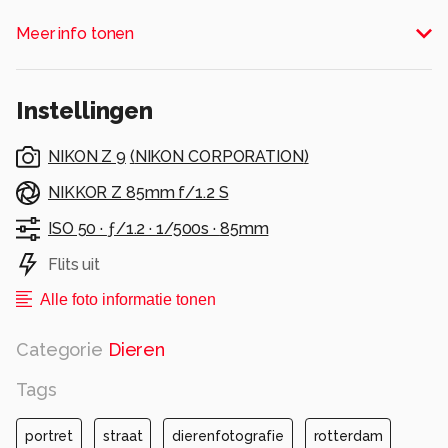
Alle rechten voorbehouden
Meer info tonen
Instellingen
NIKON Z 9
(
NIKON CORPORATION
)
NIKKOR Z 85mm f/1.2 S
ISO 50 ·
ƒ/1.2 ·
1/500s ·
85mm
Flits uit
Alle foto informatie tonen
Categorie
Dieren
Tags
portret
straat
dierenfotografie
rotterdam