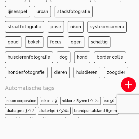
lijnenspel
urban
stadsfotografie
straatfotografie
pose
nikon
systeemcamera
goud
bokeh
focus
ogen
schattig
huisdierenfotografie
dog
hond
border collie
hondenfotografie
dieren
huisdieren
zoogdier
Automatische tags
nikon corporation
nikon z 9
nikkor z 85mm f/1.2 s
iso 50
diafragma ƒ/1.2
sluitertijd 1/500s
brandpuntafstand 85mm
hond
bond
snuit
canidae
kolom