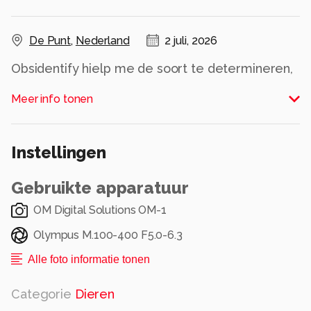
De Punt
,
Nederland
2 juli, 2026
Obsidentify hielp me de soort te determineren,
anders was het gewoon weer zo'n juffertje
Meer info tonen
geweest
Overigens, wat zou Lightroom doen als ik rode
ogen ga bewerken? 🤔
Instellingen
Alle rechten voorbehouden
Gebruikte apparatuur
OM Digital Solutions OM-1
Olympus M.100-400 F5.0-6.3
Alle foto informatie tonen
Categorie
Dieren