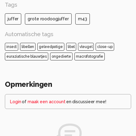
Tags
juffer
grote roodoogjuffer
m43
Automatische tags
insect
libellen
geleedpotige
libel
vleugel
close-up
euraziatische blauwtjes
ongedierte
macrofotografie
Opmerkingen
Login
of
maak een account
en discussieer mee!