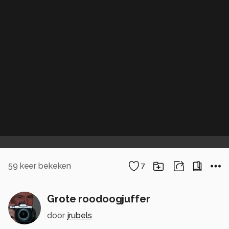
59
keer bekeken
7
Grote roodoogjuffer
door
jrubels