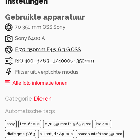
Instellingen
Gebruikte apparatuur
70 350 mm OSS Sony
Sony 6400 A
E 70-350mm F4.5-6.3 G OSS
ISO 400 ·
ƒ/6.3 ·
1/4000s ·
350mm
Flitser uit, verplichte modus
Alle foto informatie tonen
Categorie
Dieren
Automatische tags
sony
ilce-6400a
e 70-350mm f4.5-6.3 g oss
iso 400
diafragma ƒ/6.3
sluitertijd 1/4000s
brandpuntafstand 350mm