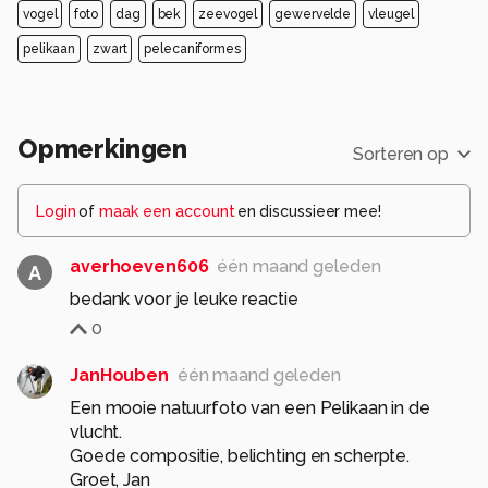
vogel
foto
dag
bek
zeevogel
gewervelde
vleugel
pelikaan
zwart
pelecaniformes
Opmerkingen
Sorteren op
Login
of
maak een account
en discussieer mee!
averhoeven606
één maand geleden
A
bedank voor je leuke reactie
0
JanHouben
één maand geleden
Een mooie natuurfoto van een Pelikaan in de
vlucht.
Goede compositie, belichting en scherpte.
Groet, Jan