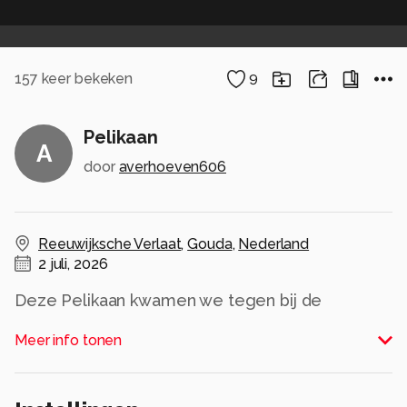
157
keer bekeken
9
Pelikaan
A
door
averhoeven606
Reeuwijksche Verlaat
,
Gouda
,
Nederland
2 juli, 2026
Deze Pelikaan kwamen we tegen bij de
Reeuwijkse plas in Gouda
Meer info tonen
Alle rechten voorbehouden