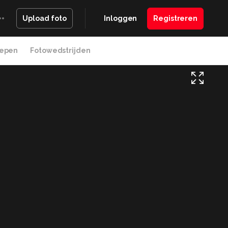
Inloggen
Registreren
Upload foto
epen
Fotowedstrijden