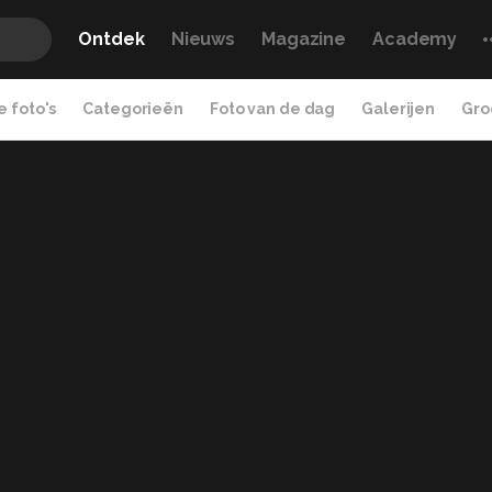
Ontdek
Nieuws
Magazine
Academy
 foto's
Categorieën
Foto van de dag
Galerijen
Gro