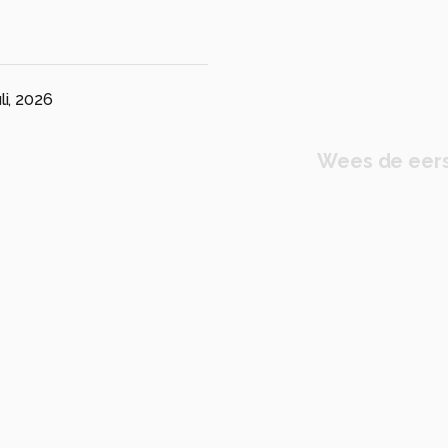
uli, 2026
Wees de eers