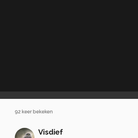
92
keer bekeken
Visdief