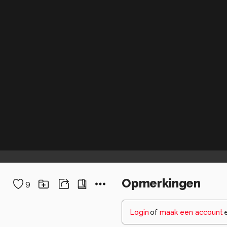
Opmerkingen
9
Login
of
maak een account