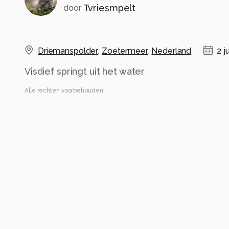
Tvriesmpelt
door
Driemanspolder
,
Zoetermeer
,
Nederland
2 j
Visdief springt uit het water
Alle rechten voorbehouden
Instellingen
Gebruikte apparatuur
CANON EOS R7
RF100-500mm F4.5-7.1 L IS USM
ISO 400 ·
ƒ/7.1 ·
1/1250s ·
167mm
Flits uit