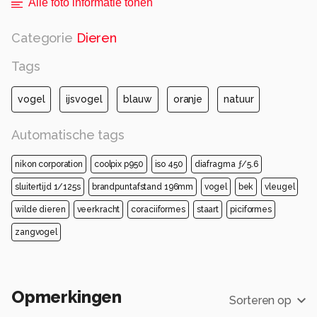
Alle foto informatie tonen
Categorie
Dieren
Tags
vogel
ijsvogel
blauw
oranje
natuur
Automatische tags
nikon corporation
coolpix p950
iso 450
diafragma ƒ/5.6
sluitertijd 1/125s
brandpuntafstand 196mm
vogel
bek
vleugel
wilde dieren
veerkracht
coraciiformes
staart
piciformes
zangvogel
Opmerkingen
Sorteren op