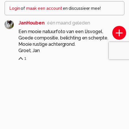
Login
of
maak een account
en discussieer mee!
JanHouben
één maand geleden
Een mooie natuurfoto van een IJsvogel.
Goede compositie, belichting en scherpte.
Mooie rustige achtergrond.
Groet, Jan
1
jvriens
één maand geleden
mooi beeld met de alertheid
1
JokevandePoppe
één maand geleden
Hartelijk dank voor de fijne reactie!!
0