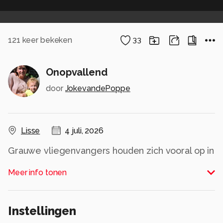
121
keer bekeken
33
Onopvallend
door
JokevandePoppe
Lisse
4 juli, 2026
Grauwe vliegenvangers houden zich vooral op in
bosranden en open bossen. Vanaf één of
Meer info tonen
meerdere vaste uitkijkposten maken ze korte
snelle vluchten achter vliegende insecten aan,
die vaak in de lucht gevangen worden of van
Instellingen
bladeren worden afgepikt. De grauwe