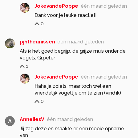
JokevandePoppe
één maand geleden
Dank voor je leuke reactie!!
0
pjhtheunissen
één maand geleden
Als ik het goed begrijp, de grijze muis onder de
vogels. Gr.peter
1
JokevandePoppe
één maand geleden
Haha ja zoiets, maar toch wel een
vriendelijk vogeltje om te zien (vind ik)
0
AnneliesV
één maand geleden
A
Jij zag deze en maakte er een mooie opname
van