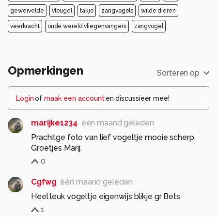
gewervelde
vleugel
takje
zangvogels
wilde dieren
veerkracht
oude wereld vliegenvangers
zangvogel
Opmerkingen
Sorteren op
Login
of
maak een account
en discussieer mee!
marijke1234
één maand geleden
Prachitge foto van lief vogeltje mooie scherp.
Groetjes Marij.
0
Cgfwg
één maand geleden
Heel leuk vogeltje eigenwijs blikje gr Bets
1