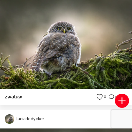
zwaluw
0
0
luciadedycker