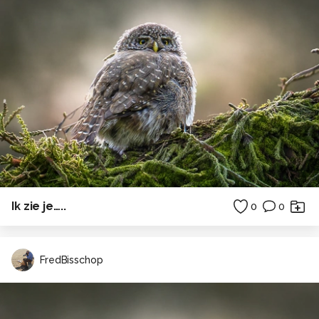
Ik zie je…..
0
0
FredBisschop