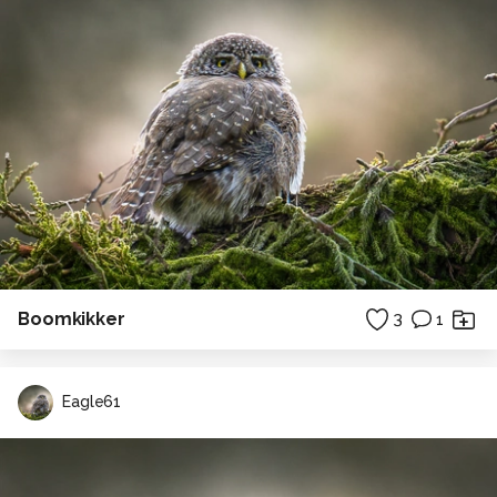
Boomkikker
3
1
Eagle61