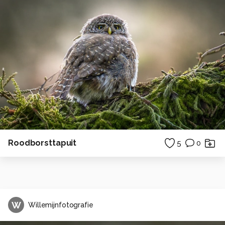
Roodborsttapuit
5
0
W
Willemijnfotografie