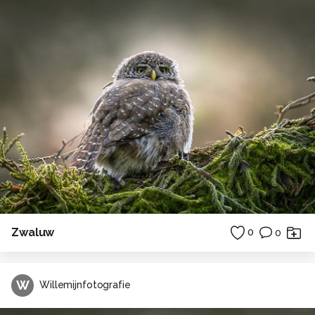
Zwaluw
0
0
W
Willemijnfotografie