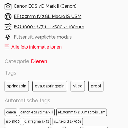
Canon EOS 7D Mark II
(
Canon
)
EF100mm f/2.8L Macro IS USM
ISO 1000 ·
ƒ/7.1 ·
1/500s ·
100mm
Flitser uit, verplichte modus
Alle foto informatie tonen
Categorie
Dieren
Tags
springspin
ovalespringspin
vlieg
prooi
Automatische tags
canon
canon eos 7d mark ii
ef100mm f/2.8l macro is usm
iso 1000
diafragma ƒ/7.1
sluitertijd 1/500s