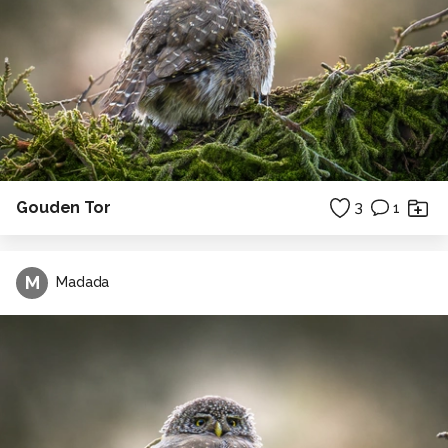
Gouden Tor
3
1
M
Madada