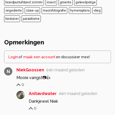
brandpuntafstand 100mm
insect
groente
geleedpotige
ongedierte
close-up
macrofotografie
hymenoptera
vlieg
bestuiver
parasitisme
Opmerkingen
Login
of
maak een account
en discussieer mee!
NiekGoossen
één maand geleden
N
Mooie vangst📷👍
0
Anitavdwater
één maand geleden
Dankjewel Niek
0