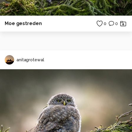
Moe gestreden
0
0
anitagrotewal