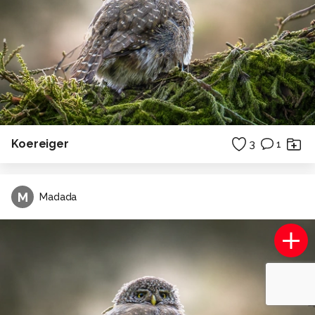
Koereiger
3
1
M
Madada