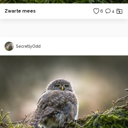
Zwarte mees
6
4
SecretlyOdd