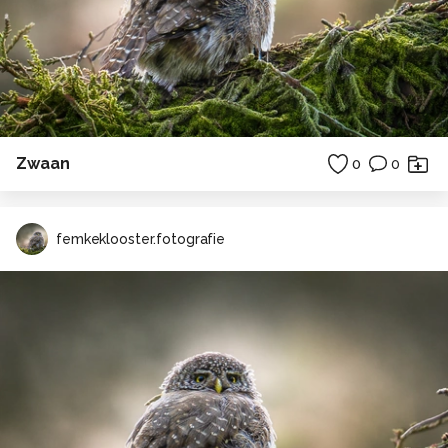
Zwaan
0
0
femkeklooster.fotografie