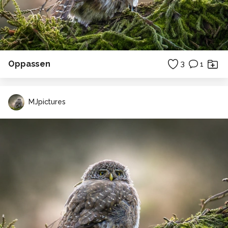
Oppassen
3
1
MJpictures