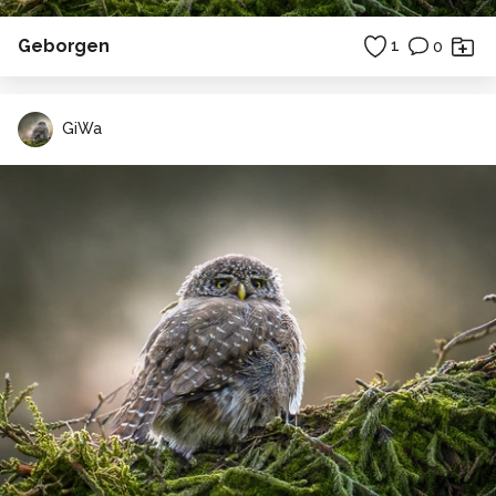
Geborgen
1
0
GiWa