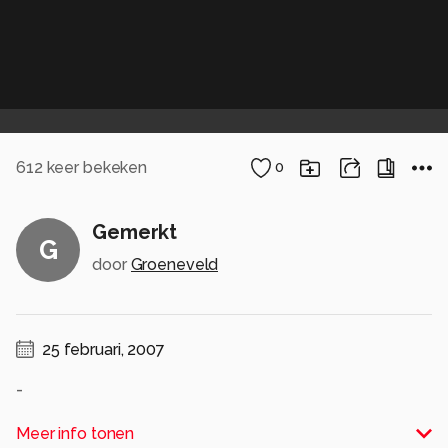
612
keer bekeken
0
Gemerkt
G
door
Groeneveld
25 februari, 2007
-
Alle rechten voorbehouden
Meer info tonen