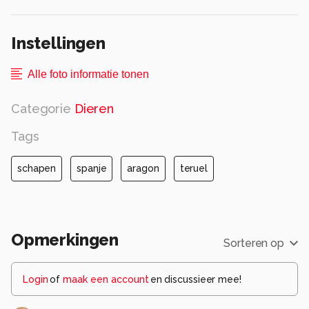
Instellingen
Alle foto informatie tonen
Categorie
Dieren
Tags
schapen
spanje
aragon
teruel
Opmerkingen
Sorteren op
Login
of
maak een account
en discussieer mee!