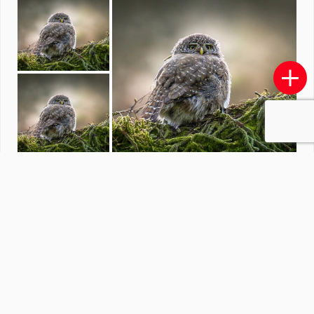
Fauna
G
door
Groeneveld
·
53 foto's
Soortgelijke foto's
NoelBerens