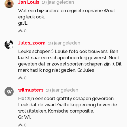
Jan Louis
19 jaar geleden
Wat een bijzondere en orginele opname Wout
erg leuk ook.
gr.JL
0
Jules_zoom
19 jaar geleden
Leuke schapen :) Leuke foto ook trouwens. Ben
laatst naar een schapenboerderij geweest. Nooit
geweten dat er zoveel soorten schapen zijn :). Dit
merk had ik nog niet gezien. Gr. Jules
0
wilmusters
19 jaar geleden
W
Het zijn een soort graffity schapen geworden.
Leuk dat de zwart/witte koppen nog boven de
wol uitsteken. Komische compositie.
Gr. Wil
0