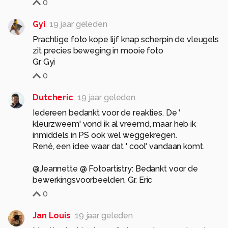
0
Gyi
19 jaar geleden
Prachtige foto kope lijf knap scherpin de vleugels
zit precies beweging in mooie foto
Gr Gyi
0
Dutcheric
19 jaar geleden
Iedereen bedankt voor de reakties. De '
kleurzweem' vond ik al vreemd, maar heb ik
inmiddels in PS ook wel weggekregen.
René, een idee waar dat ' cool' vandaan komt.
@Jeannette @ Fotoartistry: Bedankt voor de
bewerkingsvoorbeelden. Gr. Eric
0
Jan Louis
19 jaar geleden