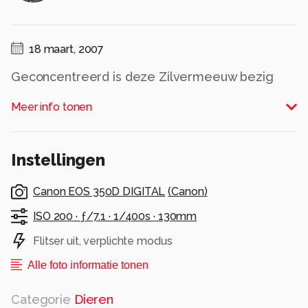
18 maart, 2007
Geconcentreerd is deze Zilvermeeuw bezig
aan de landing op een heel smal randje. Het
Meer info tonen
ging (uiteraard) goed. Gr. Eric
Alle rechten voorbehouden
Instellingen
Canon EOS 350D DIGITAL
(
Canon
)
ISO 200 ·
ƒ/7.1 ·
1/400s ·
130mm
Flitser uit, verplichte modus
Alle foto informatie tonen
Categorie
Dieren