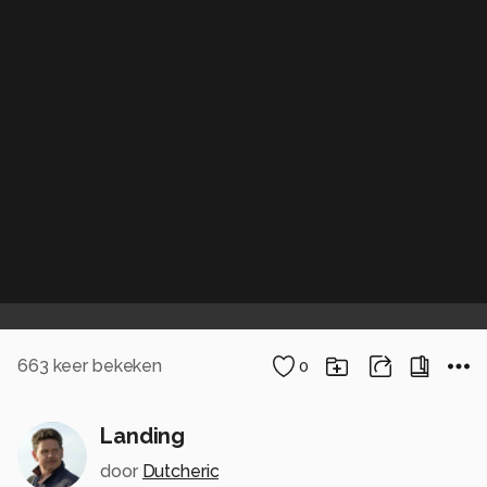
663
keer bekeken
0
Landing
door
Dutcheric