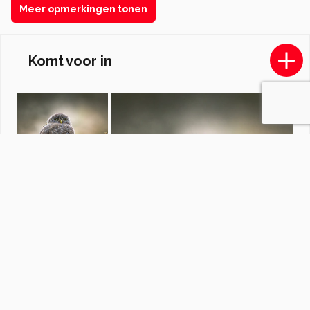
Meer opmerkingen tonen
Komt voor in
Dieren
door
Dutcheric
·
119 foto's