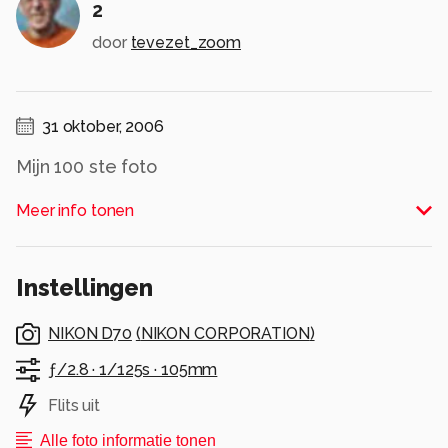
2
door
tevezet_zoom
31 oktober, 2006
Mijn 100 ste foto
Deze is gecropt
Meer info tonen
Alle rechten voorbehouden
Instellingen
NIKON D70
(
NIKON CORPORATION
)
ƒ/2.8 ·
1/125s ·
105mm
Flits uit
Alle foto informatie tonen