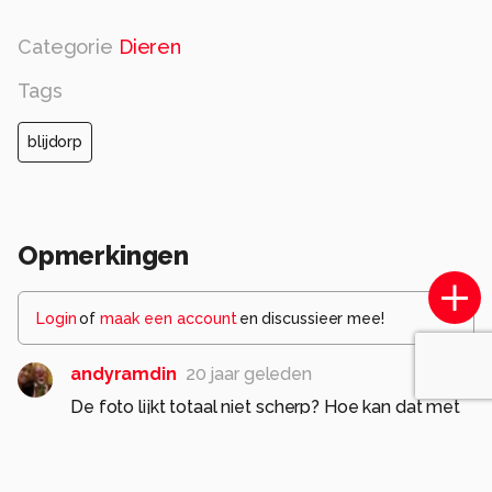
Categorie
Dieren
Tags
blijdorp
Opmerkingen
Login
of
maak een account
en discussieer mee!
andyramdin
20 jaar geleden
De foto lijkt totaal niet scherp? Hoe kan dat met
zon machtige camera :) ? Misschien iets te gortig
gebruik gemaakt van filters?
0